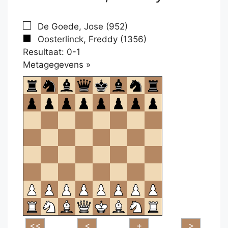
De Goede, Jose (952)
Oosterlinck, Freddy (1356)
Resultaat: 0-1
Klikken
Metagegevens »
om
te
openen.