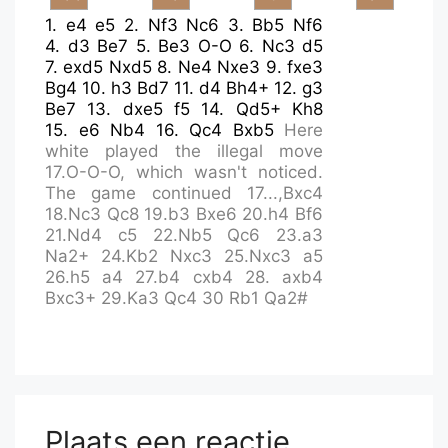
1.
e4
e5
2.
Nf3
Nc6
3.
Bb5
Nf6
4.
d3
Be7
5.
Be3
O-O
6.
Nc3
d5
7.
exd5
Nxd5
8.
Ne4
Nxe3
9.
fxe3
Bg4
10.
h3
Bd7
11.
d4
Bh4+
12.
g3
Be7
13.
dxe5
f5
14.
Qd5+
Kh8
15.
e6
Nb4
16.
Qc4
Bxb5
Here
white played the illegal move
17.O-O-O
, which wasn't noticed.
The game continued 17...,
Bxc4
18.Nc3
Qc8
19.b3
Bxe6
20.h4
Bf6
21.Nd4
c5
22.Nb5
Qc6
23.a3
Na2+
24.Kb2
Nxc3
25.Nxc3
a5
26.h5
a4
27.b4
cxb4
28. axb4
Bxc3+
29.Ka3
Qc4
30 Rb1
Qa2#
Plaats een reactie