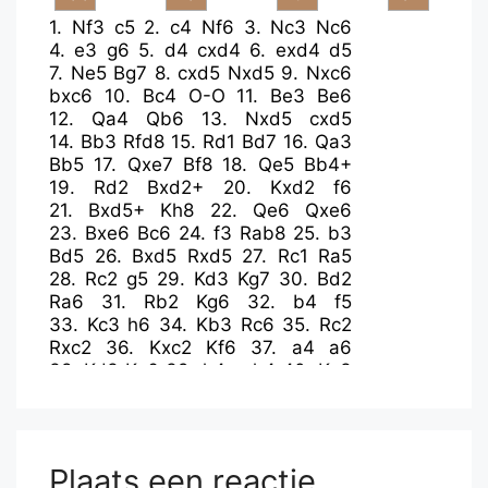
1.
Nf3
c5
2.
c4
Nf6
3.
Nc3
Nc6
4.
e3
g6
5.
d4
cxd4
6.
exd4
d5
7.
Ne5
Bg7
8.
cxd5
Nxd5
9.
Nxc6
bxc6
10.
Bc4
O-O
11.
Be3
Be6
12.
Qa4
Qb6
13.
Nxd5
cxd5
14.
Bb3
Rfd8
15.
Rd1
Bd7
16.
Qa3
Bb5
17.
Qxe7
Bf8
18.
Qe5
Bb4+
19.
Rd2
Bxd2+
20.
Kxd2
f6
21.
Bxd5+
Kh8
22.
Qe6
Qxe6
23.
Bxe6
Bc6
24.
f3
Rab8
25.
b3
Bd5
26.
Bxd5
Rxd5
27.
Rc1
Ra5
28.
Rc2
g5
29.
Kd3
Kg7
30.
Bd2
Ra6
31.
Rb2
Kg6
32.
b4
f5
33.
Kc3
h6
34.
Kb3
Rc6
35.
Rc2
Rxc2
36.
Kxc2
Kf6
37.
a4
a6
38.
Kd3
Ke6
39.
h4
gxh4
40.
Ke3
Rc8
41.
b5
axb5
42.
axb5
Rb8
43.
Be1
h3
44.
gxh3
Rxb5
45.
Kf4
Rd5
46.
Bf2
Kf6
47.
Be3
Kg6
48.
h4
Ra5
49.
Bf2
Kh5
50.
Bg3
Plaats een reactie
Rb5
51.
Bf2
Kg6
52.
Be3
Rb3