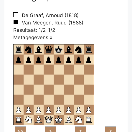
De Graaf, Arnoud (1818)
Van Meegen, Ruud (1688)
Resultaat: 1/2-1/2
Klikken
Metagegevens »
om
te
openen.