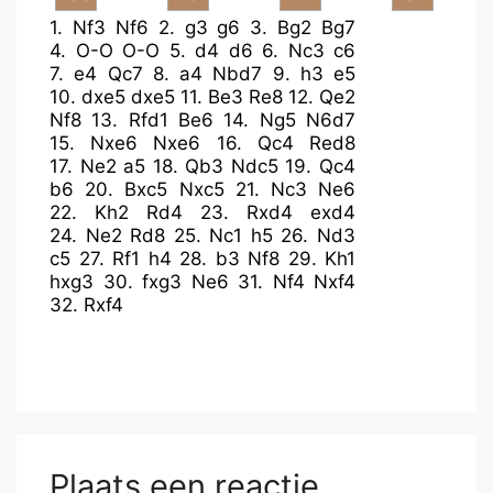
1.
Nf3
Nf6
2.
g3
g6
3.
Bg2
Bg7
4.
O-O
O-O
5.
d4
d6
6.
Nc3
c6
7.
e4
Qc7
8.
a4
Nbd7
9.
h3
e5
10.
dxe5
dxe5
11.
Be3
Re8
12.
Qe2
Nf8
13.
Rfd1
Be6
14.
Ng5
N6d7
15.
Nxe6
Nxe6
16.
Qc4
Red8
17.
Ne2
a5
18.
Qb3
Ndc5
19.
Qc4
b6
20.
Bxc5
Nxc5
21.
Nc3
Ne6
22.
Kh2
Rd4
23.
Rxd4
exd4
24.
Ne2
Rd8
25.
Nc1
h5
26.
Nd3
c5
27.
Rf1
h4
28.
b3
Nf8
29.
Kh1
hxg3
30.
fxg3
Ne6
31.
Nf4
Nxf4
32.
Rxf4
Plaats een reactie