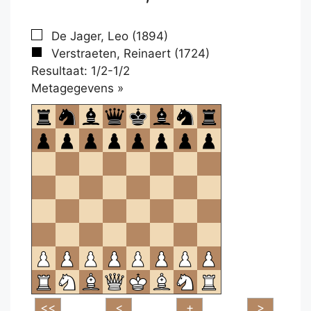
De Jager, Leo (1894)
Verstraeten, Reinaert (1724)
Resultaat: 1/2-1/2
Klikken
Metagegevens »
om
te
openen.