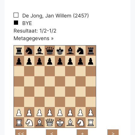
De Jong, Jan Willem (2457)
BYE
Resultaat: 1/2-1/2
Klikken
Metagegevens »
om
te
openen.