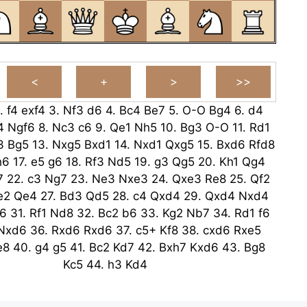
.
f4
exf4
3.
Nf3
d6
4.
Bc4
Be7
5.
O-O
Bg4
6.
d4
4
Ngf6
8.
Nc3
c6
9.
Qe1
Nh5
10.
Bg3
O-O
11.
Rd1
3
Bg5
13.
Nxg5
Bxd1
14.
Nxd1
Qxg5
15.
Bxd6
Rfd8
h6
17.
e5
g6
18.
Rf3
Nd5
19.
g3
Qg5
20.
Kh1
Qg4
7
22.
c3
Ng7
23.
Ne3
Nxe3
24.
Qxe3
Re8
25.
Qf2
e2
Qe4
27.
Bd3
Qd5
28.
c4
Qxd4
29.
Qxd4
Nxd4
6
31.
Rf1
Nd8
32.
Bc2
b6
33.
Kg2
Nb7
34.
Rd1
f6
Nxd6
36.
Rxd6
Rxd6
37.
c5+
Kf8
38.
cxd6
Rxe5
e8
40.
g4
g5
41.
Bc2
Kd7
42.
Bxh7
Kxd6
43.
Bg8
Kc5
44.
h3
Kd4