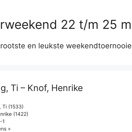
erweekend 22 t/m 25 m
rootste en leukste weekendtoernooi
g, Ti – Knof, Henrike
 Ti (1533)
nrike (1422)
-1
Klikken
ns »