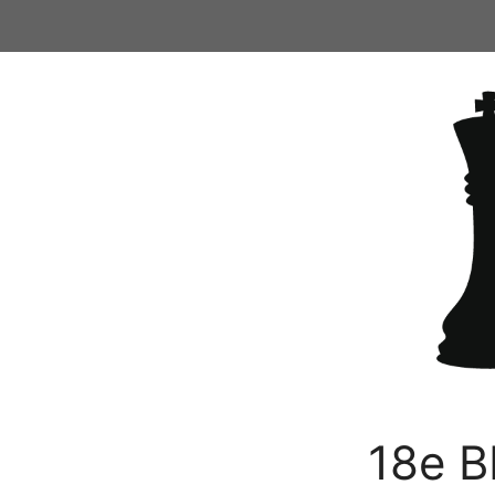
Ga
naar
de
inhoud
18e B