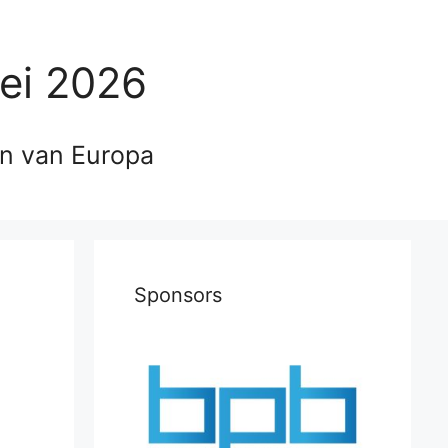
ei 2026
en van Europa
Sponsors