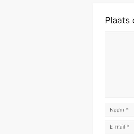
Plaats 
Reactie
Naam
E-
mail