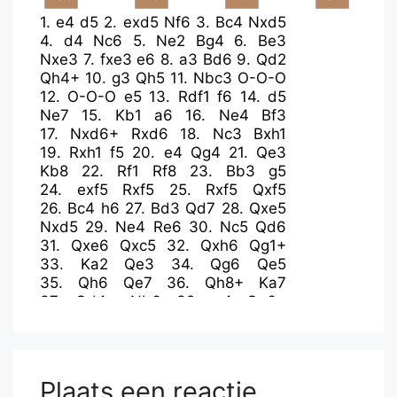
1.
e4
d5
2.
exd5
Nf6
3.
Bc4
Nxd5
4.
d4
Nc6
5.
Ne2
Bg4
6.
Be3
Nxe3
7.
fxe3
e6
8.
a3
Bd6
9.
Qd2
Qh4+
10.
g3
Qh5
11.
Nbc3
O-O-O
12.
O-O-O
e5
13.
Rdf1
f6
14.
d5
Ne7
15.
Kb1
a6
16.
Ne4
Bf3
17.
Nxd6+
Rxd6
18.
Nc3
Bxh1
19.
Rxh1
f5
20.
e4
Qg4
21.
Qe3
Kb8
22.
Rf1
Rf8
23.
Bb3
g5
24.
exf5
Rxf5
25.
Rxf5
Qxf5
26.
Bc4
h6
27.
Bd3
Qd7
28.
Qxe5
Nxd5
29.
Ne4
Re6
30.
Nc5
Qd6
31.
Qxe6
Qxc5
32.
Qxh6
Qg1+
33.
Ka2
Qe3
34.
Qg6
Qe5
35.
Qh6
Qe7
36.
Qh8+
Ka7
37.
Qd4+
Nb6
38.
g4
Qe6+
39.
b3
Qe7
40.
Qf2
Kb8
41.
Qf3
Ka7
42.
h3
Kb8
43.
Be4
c6
44.
a4
Qd8
45.
Qf5
Nd5
46.
Qe5+
Ka8
47.
Kb2
Ka7
48.
Qd4+
Kb8
49.
c4
Plaats een reactie
Qf6
50.
Qxf6
Nxf6
51.
Bg2
c5