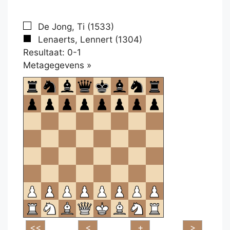
De Jong, Ti (1533)
Lenaerts, Lennert (1304)
Resultaat: 0-1
Klikken
Metagegevens »
om
te
openen.