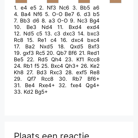
1.
e4
e5
2.
Nf3
Nc6
3.
Bb5
a6
4.
Ba4
Nf6
5.
O-O
Be7
6.
d3
b5
7.
Bb3
d6
8.
a3
O-O
9.
Nc3
Bg4
10.
Be3
Nd4
11.
Bxd4
exd4
12.
Nd5
c5
13.
c3
dxc3
14.
bxc3
Rc8
15.
Re1
c4
16.
dxc4
bxc4
17.
Ba2
Nxd5
18.
Qxd5
Bxf3
19.
gxf3
Rc5
20.
Qb7
Bf6
21.
Red1
Be5
22.
Rd5
Qh4
23.
Kf1
Rcc8
24.
Rb1
f5
25.
Bxc4
Qh3+
26.
Ke2
Kh8
27.
Bd3
Rxc3
28.
exf5
Re8
29.
Qf7
Rcc8
30.
Rb7
Bf6+
31.
Be4
Rxe4+
32.
fxe4
Qg4+
33.
Kd2
Bg5+
Plaats een reactie