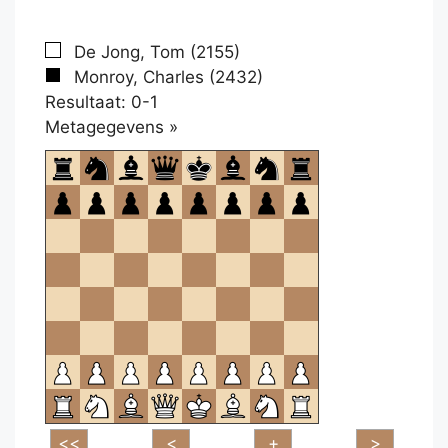
De Jong, Tom (2155)
Monroy, Charles (2432)
Resultaat: 0-1
Klikken
Metagegevens »
om
te
openen.