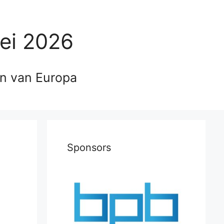
ei 2026
en van Europa
Sponsors