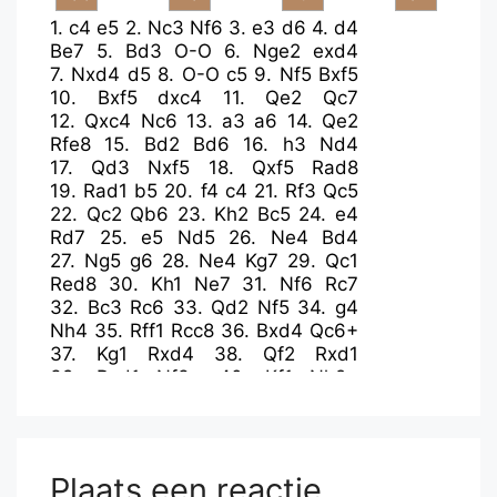
1.
c4
e5
2.
Nc3
Nf6
3.
e3
d6
4.
d4
Be7
5.
Bd3
O-O
6.
Nge2
exd4
7.
Nxd4
d5
8.
O-O
c5
9.
Nf5
Bxf5
10.
Bxf5
dxc4
11.
Qe2
Qc7
12.
Qxc4
Nc6
13.
a3
a6
14.
Qe2
Rfe8
15.
Bd2
Bd6
16.
h3
Nd4
17.
Qd3
Nxf5
18.
Qxf5
Rad8
19.
Rad1
b5
20.
f4
c4
21.
Rf3
Qc5
22.
Qc2
Qb6
23.
Kh2
Bc5
24.
e4
Rd7
25.
e5
Nd5
26.
Ne4
Bd4
27.
Ng5
g6
28.
Ne4
Kg7
29.
Qc1
Red8
30.
Kh1
Ne7
31.
Nf6
Rc7
32.
Bc3
Rc6
33.
Qd2
Nf5
34.
g4
Nh4
35.
Rff1
Rcc8
36.
Bxd4
Qc6+
37.
Kg1
Rxd4
38.
Qf2
Rxd1
39.
Rxd1
Nf3+
40.
Kf1
Nh2+
41.
Ke2
c3
42.
bxc3
Qxc3
43.
Qd4
Qf3+
44.
Kd2
Nf1+
45.
Rxf1
Qxf1
46.
e6
Qc1+
47.
Ke2
Rc2+
48.
Kd3
Rd2+
Plaats een reactie