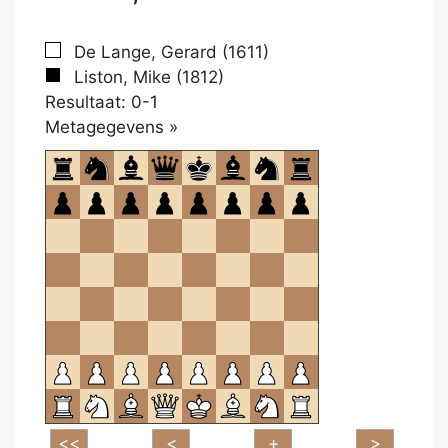
De Lange, Gerard (1611)
Liston, Mike (1812)
Resultaat: 0-1
Klikken
Metagegevens »
om
te
openen.