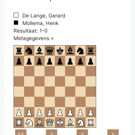
De Lange, Gerard
Mollema, Henk
Resultaat: 1-0
Klikken
Metagegevens »
om
te
openen.