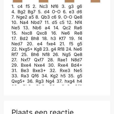
1.
c4
f5
2.
Nc3
Nf6
3.
g3
g6
4.
Bg2
Bg7
5.
d4
O-O
6.
e3
d6
7.
Nge2
a5
8.
Qb3
c6
9.
O-O
Qe8
10.
Na4
Nbd7
11.
d5
c5
12.
Nf4
Ne5
13.
Nb6
a4
14.
Qc2
Ra6
15.
Nxc8
Qxc8
16.
Ne6
Re8
17.
Bd2
Bh8
18.
h3
Kf7
19.
f4
Ned7
20.
e4
fxe4
21.
f5
g5
22.
Nxg5+
Kg8
23.
g4
Rf8
24.
Ne6
Rf7
25.
Bh6
Nf8
26.
Ng5
Qe8
27.
Nxf7
Qxf7
28.
Rae1
N8d7
29.
Bxe4
Nxe4
30.
Rxe4
Bd4+
31.
Be3
Bxe3+
32.
Rxe3
Ne5
33.
Ra3
Qf6
34.
Kg2
h5
35.
g5
Qxg5+
36.
Rg3
Ng4
37.
hxg4
h4
38.
Rh3
Rb6
39.
Qe2
Qf6
40.
Qe6+
Qxe6
41.
fxe6
Rxb2+
42.
Rf2
Rb4
43.
Rc2
b5
44.
Rxh4
a3
45.
g5
Rb2
46.
Rf2
b4
47.
Rh3
Kg7
48.
Rb3
Rxf2+
49.
Kxf2
Kg6
Plaats een reactie
50.
Ke2
Kxg5
51.
Kd2