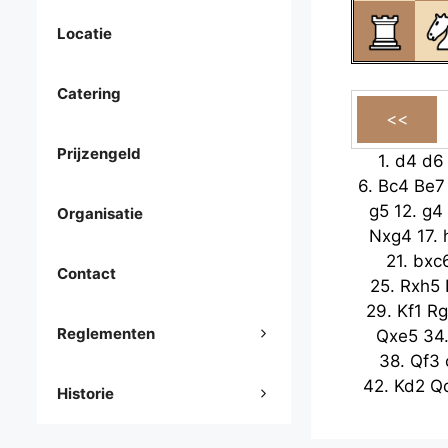
Locatie
Catering
Prijzengeld
1.
d4
d6
6.
Bc4
Be7
g5
12.
g4
Organisatie
Nxg4
17.
21.
bxc
Contact
25.
Rxh5
29.
Kf1
Rg
Reglementen
Qxe5
34
38.
Qf3
42.
Kd2
Q
Historie
Qe6
47.
Qb3+
51.