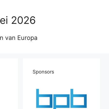
ei 2026
en van Europa
Sponsors