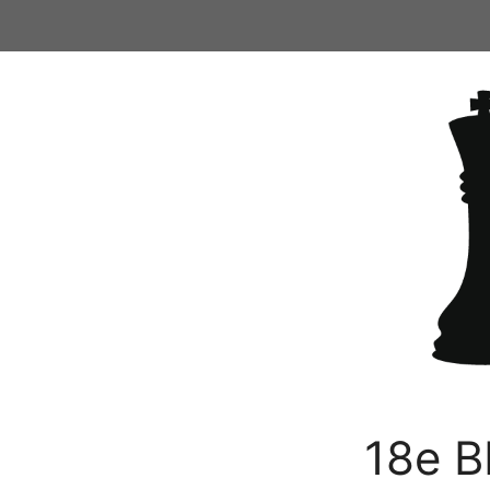
Ga
naar
de
inhoud
18e B