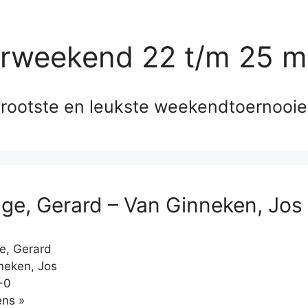
erweekend 22 t/m 25 m
rootste en leukste weekendtoernooi
ge, Gerard – Van Ginneken, Jos
e, Gerard
neken, Jos
-0
Klikken
ns »