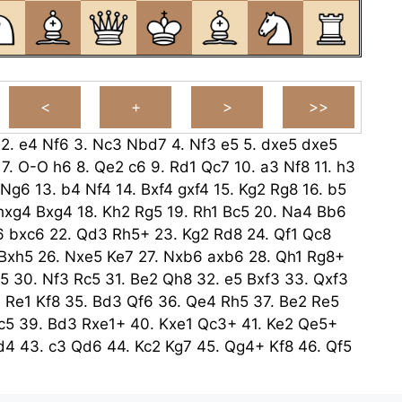
2.
e4
Nf6
3.
Nc3
Nbd7
4.
Nf3
e5
5.
dxe5
dxe5
7.
O-O
h6
8.
Qe2
c6
9.
Rd1
Qc7
10.
a3
Nf8
11.
h3
Ng6
13.
b4
Nf4
14.
Bxf4
gxf4
15.
Kg2
Rg8
16.
b5
hxg4
Bxg4
18.
Kh2
Rg5
19.
Rh1
Bc5
20.
Na4
Bb6
6
bxc6
22.
Qd3
Rh5+
23.
Kg2
Rd8
24.
Qf1
Qc8
Bxh5
26.
Nxe5
Ke7
27.
Nxb6
axb6
28.
Qh1
Rg8+
5
30.
Nf3
Rc5
31.
Be2
Qh8
32.
e5
Bxf3
33.
Qxf3
.
Re1
Kf8
35.
Bd3
Qf6
36.
Qe4
Rh5
37.
Be2
Re5
c5
39.
Bd3
Rxe1+
40.
Kxe1
Qc3+
41.
Ke2
Qe5+
d4
43.
c3
Qd6
44.
Kc2
Kg7
45.
Qg4+
Kf8
46.
Qf5
Qxf4
Qa2+
48.
Kd1
Qb3+
49.
Ke2
Qe6+
50.
Kd1
Bc2
Qd5+
52.
Ke2
Qh1
53.
Kd2
Qd5+
54.
Ke3
Qg5