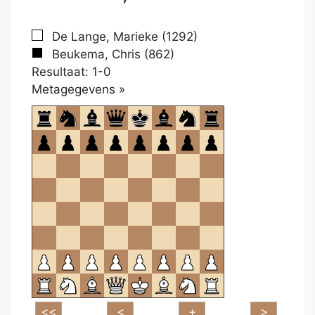
De Lange, Marieke (1292)
Beukema, Chris (862)
Resultaat: 1-0
Klikken
Metagegevens »
om
te
openen.