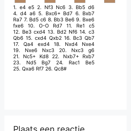
1.
e4
e5
2.
Nf3
Nc6
3.
Bb5
d6
4.
d4
a6
5.
Bxc6+
Bd7
6.
Bxb7
Ra7
7.
Bd5
c6
8.
Bb3
Be6
9.
Bxe6
fxe6
10.
O-O
Rd7
11.
Re1
c5
12.
Be3
cxd4
13.
Bd2
Nf6
14.
c3
Qb6
15.
cxd4
Qxb2
16.
Bc3
Qb7
17.
Qa4
exd4
18.
Nxd4
Nxe4
19.
Nxe6
Nxc3
20.
Nxc3
g6
21.
Nc5+
Kd8
22.
Nxb7+
Rxb7
23.
Nd5
Bg7
24.
Rac1
Be5
25.
Qxa6
Rf7
26.
Qc8#
Plaats een reactie