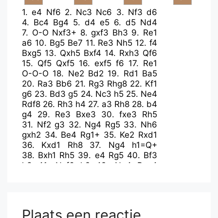
1.
e4
Nf6
2.
Nc3
Nc6
3.
Nf3
d6
4.
Bc4
Bg4
5.
d4
e5
6.
d5
Nd4
7.
O-O
Nxf3+
8.
gxf3
Bh3
9.
Re1
a6
10.
Bg5
Be7
11.
Re3
Nh5
12.
f4
Bxg5
13.
Qxh5
Bxf4
14.
Rxh3
Qf6
15.
Qf5
Qxf5
16.
exf5
f6
17.
Re1
O-O-O
18.
Ne2
Bd2
19.
Rd1
Ba5
20.
Ra3
Bb6
21.
Rg3
Rhg8
22.
Kf1
g6
23.
Bd3
g5
24.
Nc3
h5
25.
Ne4
Rdf8
26.
Rh3
h4
27.
a3
Rh8
28.
b4
g4
29.
Re3
Bxe3
30.
fxe3
Rh5
31.
Nf2
g3
32.
Ng4
Rg5
33.
Nh6
gxh2
34.
Be4
Rg1+
35.
Ke2
Rxd1
36.
Kxd1
Rh8
37.
Ng4
h1=Q+
38.
Bxh1
Rh5
39.
e4
Rg5
40.
Bf3
h3
41.
Nxf6
h2
42.
Ng4
Rxg4
43.
Bxg4
h1=Q+
44.
Kd2
Qg2+
45.
Kd3
Qxg4
Plaats een reactie