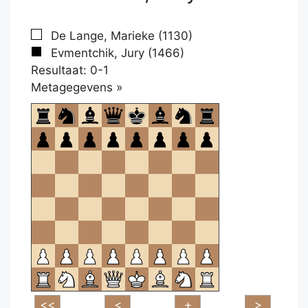
De Lange, Marieke (1130)
Evmentchik, Jury (1466)
Resultaat: 0-1
Klikken
Metagegevens »
om
te
openen.