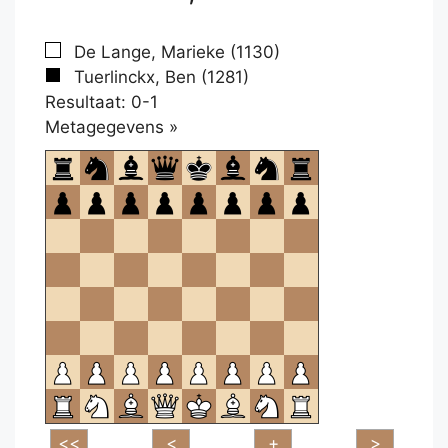
De Lange, Marieke (1130)
Tuerlinckx, Ben (1281)
Resultaat: 0-1
Klikken
Metagegevens »
om
te
openen.