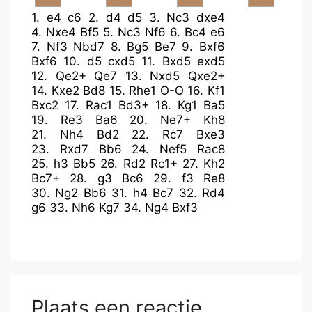
1.
e4
c6
2.
d4
d5
3.
Nc3
dxe4
4.
Nxe4
Bf5
5.
Nc3
Nf6
6.
Bc4
e6
7.
Nf3
Nbd7
8.
Bg5
Be7
9.
Bxf6
Bxf6
10.
d5
cxd5
11.
Bxd5
exd5
12.
Qe2+
Qe7
13.
Nxd5
Qxe2+
14.
Kxe2
Bd8
15.
Rhe1
O-O
16.
Kf1
Bxc2
17.
Rac1
Bd3+
18.
Kg1
Ba5
19.
Re3
Ba6
20.
Ne7+
Kh8
21.
Nh4
Bd2
22.
Rc7
Bxe3
23.
Rxd7
Bb6
24.
Nef5
Rac8
25.
h3
Bb5
26.
Rd2
Rc1+
27.
Kh2
Bc7+
28.
g3
Bc6
29.
f3
Re8
30.
Ng2
Bb6
31.
h4
Bc7
32.
Rd4
g6
33.
Nh6
Kg7
34.
Ng4
Bxf3
Plaats een reactie