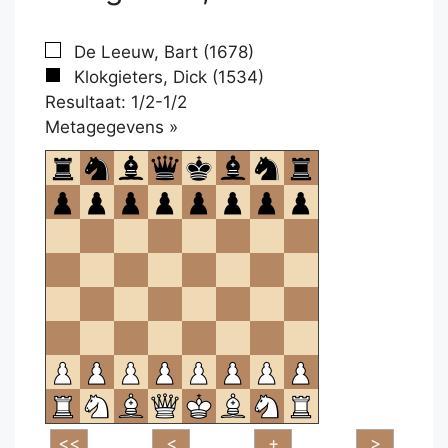
De Leeuw, Bart (1678)
Klokgieters, Dick (1534)
Resultaat: 1/2-1/2
Klikken
Metagegevens »
om
te
openen.