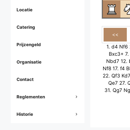
Locatie
Catering
Prijzengeld
1.
d4
Nf6
Bxc3+
7
Nbd7
12.
Organisatie
Nf8
17.
f4
B
22.
Qf3
Kd
Contact
Qe7
27.
31.
Qg7
N
Reglementen
Historie