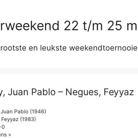
erweekend 22 t/m 25 m
rootste en leukste weekendtoernooi
, Juan Pablo – Negues, Feyyaz
Juan Pablo (1946)
Feyyaz (1983)
-0
Klikken
ns »