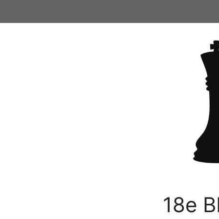
Ga
naar
de
inhoud
18e B