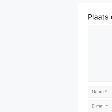
Plaats 
Reactie
Naam
E-
mail