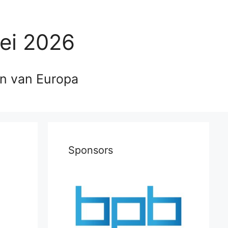
ei 2026
en van Europa
Sponsors