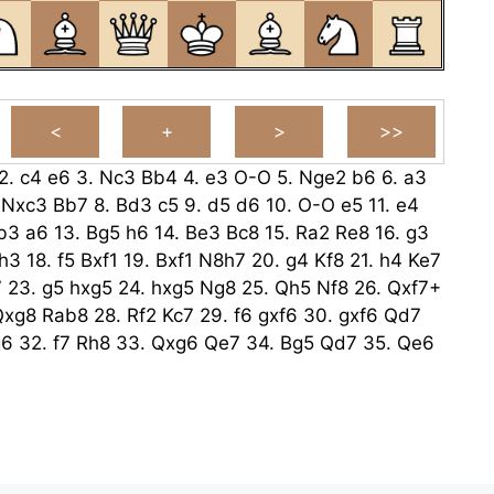
2.
c4
e6
3.
Nc3
Bb4
4.
e3
O-O
5.
Nge2
b6
6.
a3
.
Nxc3
Bb7
8.
Bd3
c5
9.
d5
d6
10.
O-O
e5
11.
e4
b3
a6
13.
Bg5
h6
14.
Be3
Bc8
15.
Ra2
Re8
16.
g3
h3
18.
f5
Bxf1
19.
Bxf1
N8h7
20.
g4
Kf8
21.
h4
Ke7
7
23.
g5
hxg5
24.
hxg5
Ng8
25.
Qh5
Nf8
26.
Qxf7+
Qxg8
Rab8
28.
Rf2
Kc7
29.
f6
gxf6
30.
gxf6
Qd7
g6
32.
f7
Rh8
33.
Qxg6
Qe7
34.
Bg5
Qd7
35.
Qe6