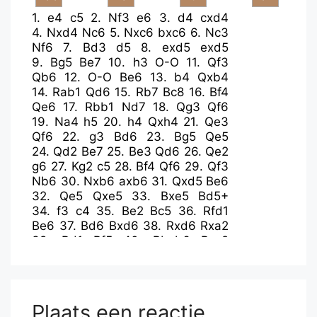
1.
e4
c5
2.
Nf3
e6
3.
d4
cxd4
4.
Nxd4
Nc6
5.
Nxc6
bxc6
6.
Nc3
Nf6
7.
Bd3
d5
8.
exd5
exd5
9.
Bg5
Be7
10.
h3
O-O
11.
Qf3
Qb6
12.
O-O
Be6
13.
b4
Qxb4
14.
Rab1
Qd6
15.
Rb7
Bc8
16.
Bf4
Qe6
17.
Rbb1
Nd7
18.
Qg3
Qf6
19.
Na4
h5
20.
h4
Qxh4
21.
Qe3
Qf6
22.
g3
Bd6
23.
Bg5
Qe5
24.
Qd2
Be7
25.
Be3
Qd6
26.
Qe2
g6
27.
Kg2
c5
28.
Bf4
Qf6
29.
Qf3
Nb6
30.
Nxb6
axb6
31.
Qxd5
Be6
32.
Qe5
Qxe5
33.
Bxe5
Bd5+
34.
f3
c4
35.
Be2
Bc5
36.
Rfd1
Be6
37.
Bd6
Bxd6
38.
Rxd6
Rxa2
39.
Bd1
Bf5
40.
Rbxb6
Bxc2
41.
Rd2
Bb3
42.
Rxa2
Bxa2
43.
Rb2
Ra8
44.
Kf2
Ra3
45.
Ke2
Bb3
46.
Bxb3
Rxb3
47.
Rc2
Rb4
48.
Ke3
Kg7
49.
Kd4
Kf6
50.
Rc3
Plaats een reactie
Rb3
51.
Kxc4
Rxc3+
52.
Kxc3
Kf5