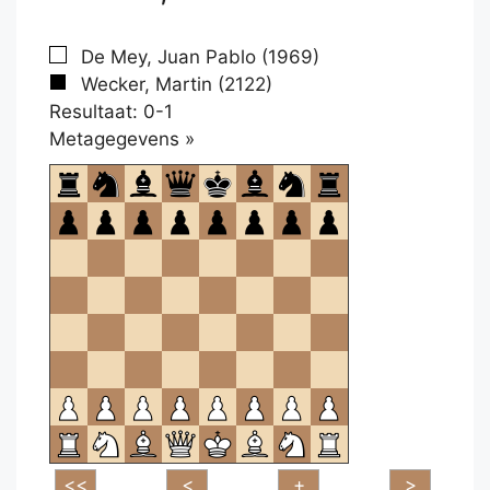
De Mey, Juan Pablo (1969)
Wecker, Martin (2122)
Resultaat: 0-1
Klikken
Metagegevens »
om
te
openen.