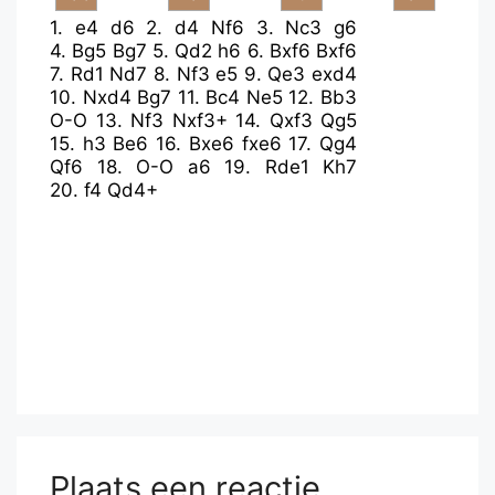
1.
e4
d6
2.
d4
Nf6
3.
Nc3
g6
4.
Bg5
Bg7
5.
Qd2
h6
6.
Bxf6
Bxf6
7.
Rd1
Nd7
8.
Nf3
e5
9.
Qe3
exd4
10.
Nxd4
Bg7
11.
Bc4
Ne5
12.
Bb3
O-O
13.
Nf3
Nxf3+
14.
Qxf3
Qg5
15.
h3
Be6
16.
Bxe6
fxe6
17.
Qg4
Qf6
18.
O-O
a6
19.
Rde1
Kh7
20.
f4
Qd4+
Plaats een reactie