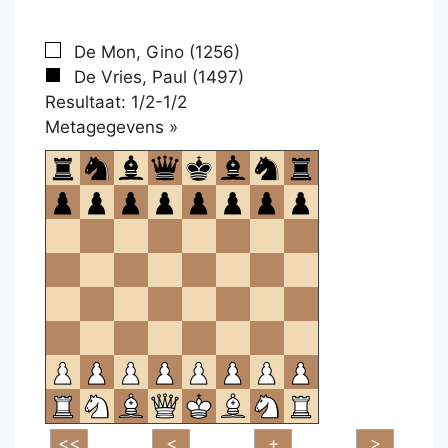
De Mon, Gino (1256)
De Vries, Paul (1497)
Resultaat: 1/2-1/2
Klikken
Metagegevens »
om
te
openen.