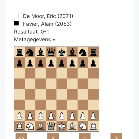
De Moor, Eric (2071)
Favier, Alain (2053)
Resultaat: 0-1
Klikken
Metagegevens »
om
te
openen.