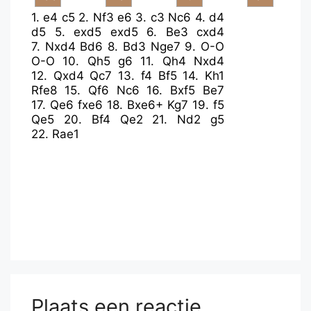
1.
e4
c5
2.
Nf3
e6
3.
c3
Nc6
4.
d4
d5
5.
exd5
exd5
6.
Be3
cxd4
7.
Nxd4
Bd6
8.
Bd3
Nge7
9.
O-O
O-O
10.
Qh5
g6
11.
Qh4
Nxd4
12.
Qxd4
Qc7
13.
f4
Bf5
14.
Kh1
Rfe8
15.
Qf6
Nc6
16.
Bxf5
Be7
17.
Qe6
fxe6
18.
Bxe6+
Kg7
19.
f5
Qe5
20.
Bf4
Qe2
21.
Nd2
g5
22.
Rae1
Plaats een reactie