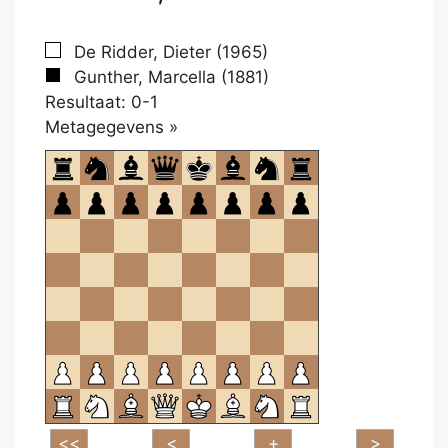
De Ridder, Dieter (1965)
Gunther, Marcella (1881)
Resultaat: 0-1
Klikken
Metagegevens »
om
te
openen.