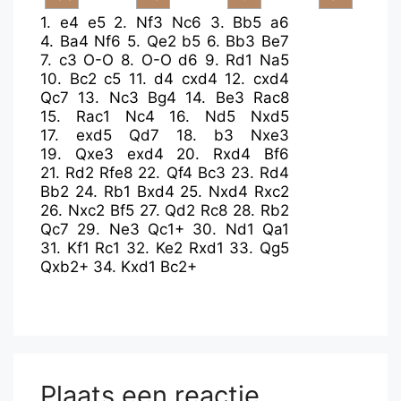
1.
e4
e5
2.
Nf3
Nc6
3.
Bb5
a6
4.
Ba4
Nf6
5.
Qe2
b5
6.
Bb3
Be7
7.
c3
O-O
8.
O-O
d6
9.
Rd1
Na5
10.
Bc2
c5
11.
d4
cxd4
12.
cxd4
Qc7
13.
Nc3
Bg4
14.
Be3
Rac8
15.
Rac1
Nc4
16.
Nd5
Nxd5
17.
exd5
Qd7
18.
b3
Nxe3
19.
Qxe3
exd4
20.
Rxd4
Bf6
21.
Rd2
Rfe8
22.
Qf4
Bc3
23.
Rd4
Bb2
24.
Rb1
Bxd4
25.
Nxd4
Rxc2
26.
Nxc2
Bf5
27.
Qd2
Rc8
28.
Rb2
Qc7
29.
Ne3
Qc1+
30.
Nd1
Qa1
31.
Kf1
Rc1
32.
Ke2
Rxd1
33.
Qg5
Qxb2+
34.
Kxd1
Bc2+
Plaats een reactie