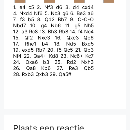
1.
e4
c5
2.
Nf3
d6
3.
d4
cxd4
4.
Nxd4
Nf6
5.
Nc3
g6
6.
Be3
a6
7.
f3
b5
8.
Qd2
Bb7
9.
O-O-O
Nbd7
10.
g4
Nb6
11.
g5
Nh5
12.
a3
Rc8
13.
Bh3
Rb8
14.
f4
Nc4
15.
Qf2
Nxe3
16.
Qxe3
Qb6
17.
Rhe1
b4
18.
Nd5
Bxd5
19.
exd5
Rb7
20.
f5
Qc5
21.
Qb3
Nf4
22.
Qa4+
Kd8
23.
Nc6+
Kc7
24.
Qxa6
b3
25.
Rd2
Nxh3
26.
Qa8
Kb6
27.
Re3
Qb5
28.
Rxb3
Qxb3
29.
Qa5#
Plaats een reactie