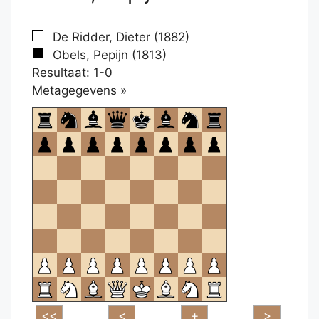
De Ridder, Dieter (1882)
Obels, Pepijn (1813)
Resultaat: 1-0
Klikken
Metagegevens »
om
te
openen.