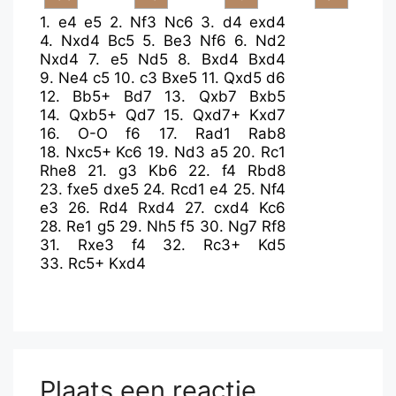
1.
e4
e5
2.
Nf3
Nc6
3.
d4
exd4
4.
Nxd4
Bc5
5.
Be3
Nf6
6.
Nd2
Nxd4
7.
e5
Nd5
8.
Bxd4
Bxd4
9.
Ne4
c5
10.
c3
Bxe5
11.
Qxd5
d6
12.
Bb5+
Bd7
13.
Qxb7
Bxb5
14.
Qxb5+
Qd7
15.
Qxd7+
Kxd7
16.
O-O
f6
17.
Rad1
Rab8
18.
Nxc5+
Kc6
19.
Nd3
a5
20.
Rc1
Rhe8
21.
g3
Kb6
22.
f4
Rbd8
23.
fxe5
dxe5
24.
Rcd1
e4
25.
Nf4
e3
26.
Rd4
Rxd4
27.
cxd4
Kc6
28.
Re1
g5
29.
Nh5
f5
30.
Ng7
Rf8
31.
Rxe3
f4
32.
Rc3+
Kd5
33.
Rc5+
Kxd4
Plaats een reactie