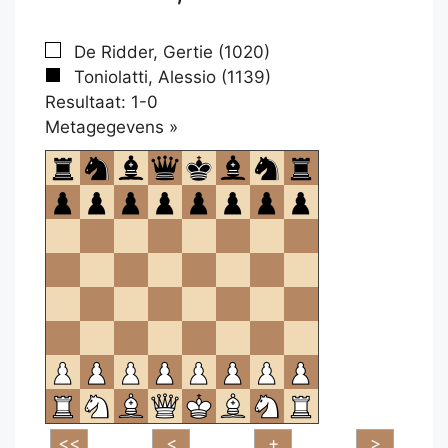
De Ridder, Gertie (1020)
Toniolatti, Alessio (1139)
Resultaat: 1-0
Klikken
Metagegevens »
om
te
openen.