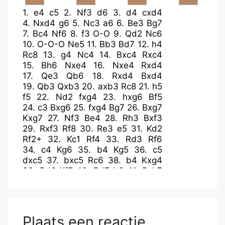
1.
e4
c5
2.
Nf3
d6
3.
d4
cxd4
4.
Nxd4
g6
5.
Nc3
a6
6.
Be3
Bg7
7.
Bc4
Nf6
8.
f3
O-O
9.
Qd2
Nc6
10.
O-O-O
Ne5
11.
Bb3
Bd7
12.
h4
Rc8
13.
g4
Nc4
14.
Bxc4
Rxc4
15.
Bh6
Nxe4
16.
Nxe4
Rxd4
17.
Qe3
Qb6
18.
Rxd4
Bxd4
19.
Qb3
Qxb3
20.
axb3
Rc8
21.
h5
f5
22.
Nd2
fxg4
23.
hxg6
Bf5
24.
c3
Bxg6
25.
fxg4
Bg7
26.
Bxg7
Kxg7
27.
Nf3
Be4
28.
Rh3
Bxf3
29.
Rxf3
Rf8
30.
Re3
e5
31.
Kd2
Rf2+
32.
Kc1
Rf4
33.
Rd3
Rf6
34.
c4
Kg6
35.
b4
Kg5
36.
c5
dxc5
37.
bxc5
Rc6
38.
b4
Kxg4
39.
Rd6
Kf5
40.
Rd7
b6
41.
Rxh7
bxc5
42.
bxc5
Rxc5+
43.
Kd2
Ke4
44.
Rh3
Ra5
45.
Ke2
Ra2+
46.
Kd1
Kd4
47.
Rg3
e4
48.
Rh3
a5
49.
Rb3
a4
50.
Rh3
a3
51.
Rg3
Plaats een reactie
Ra1+
52.
Ke2
a2
53.
Ra3
Rh1