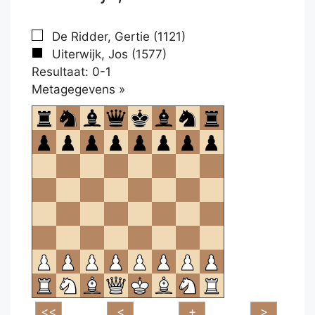
De Ridder, Gertie (1121)
Uiterwijk, Jos (1577)
Resultaat: 0-1
Klikken
Metagegevens »
om
te
openen.