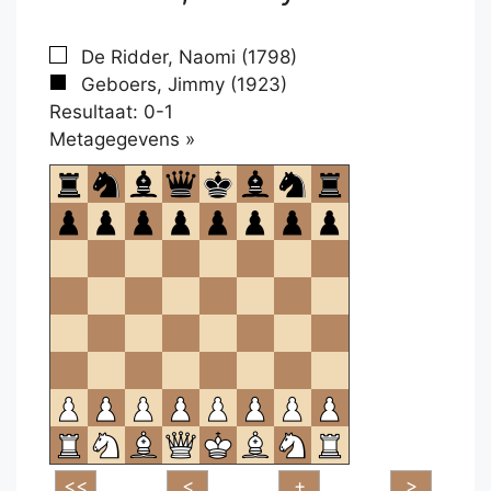
De Ridder, Naomi (1798)
Geboers, Jimmy (1923)
Resultaat: 0-1
Klikken
Metagegevens »
om
te
openen.