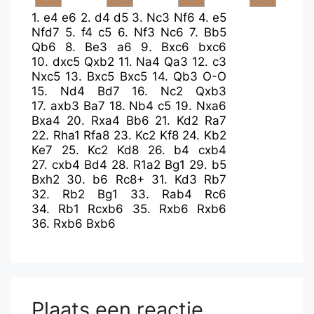
1.
e4
e6
2.
d4
d5
3.
Nc3
Nf6
4.
e5
Nfd7
5.
f4
c5
6.
Nf3
Nc6
7.
Bb5
Qb6
8.
Be3
a6
9.
Bxc6
bxc6
10.
dxc5
Qxb2
11.
Na4
Qa3
12.
c3
Nxc5
13.
Bxc5
Bxc5
14.
Qb3
O-O
15.
Nd4
Bd7
16.
Nc2
Qxb3
17.
axb3
Ba7
18.
Nb4
c5
19.
Nxa6
Bxa4
20.
Rxa4
Bb6
21.
Kd2
Ra7
22.
Rha1
Rfa8
23.
Kc2
Kf8
24.
Kb2
Ke7
25.
Kc2
Kd8
26.
b4
cxb4
27.
cxb4
Bd4
28.
R1a2
Bg1
29.
b5
Bxh2
30.
b6
Rc8+
31.
Kd3
Rb7
32.
Rb2
Bg1
33.
Rab4
Rc6
34.
Rb1
Rcxb6
35.
Rxb6
Rxb6
36.
Rxb6
Bxb6
Plaats een reactie