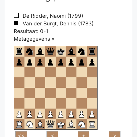
De Ridder, Naomi (1799)
Van der Burgt, Dennis (1783)
Resultaat: 0-1
Klikken
Metagegevens »
om
te
openen.