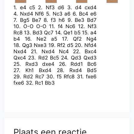
1.
e4
c5
2.
Nf3
d6
3.
d4
cxd4
4.
Nxd4
Nf6
5.
Nc3
a6
6.
Bc4
e6
7.
Bg5
Be7
8.
f3
h6
9.
Be3
Bd7
10.
O-O
O-O
11.
f4
Nc6
12.
Nf3
Rc8
13.
Bd3
Qc7
14.
Qe1
b5
15.
a4
b4
16.
Ne2
a5
17.
Qf2
Ng4
18.
Qg3
Nxe3
19.
Rf2
d5
20.
Nfd4
Nxd4
21.
Nxd4
Nc4
22.
Bxc4
Qxc4
23.
Rd2
Bc5
24.
Qd3
Qxd3
25.
Rxd3
dxe4
26.
Rdd1
Bc6
27.
Kh1
Bxd4
28.
Rxd4
Bd5
29.
Rd2
Rc7
30.
f5
Rfc8
31.
fxe6
fxe6
32.
Rc1
Bb3
Plaats een reactie