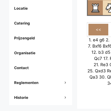
Locatie
Catering
Prijzengeld
1.
e4
g6
2.
7.
Bxf6
Bxf
12.
b3
d5
Organisatie
Qc7
17.
21.
Re3
Contact
25.
Qxd3
R
Qa3
30.
Q
Reglementen
3
Historie