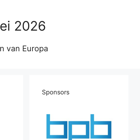
ei 2026
en van Europa
Sponsors