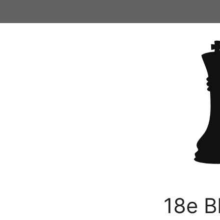
Ga
naar
de
inhoud
18e B