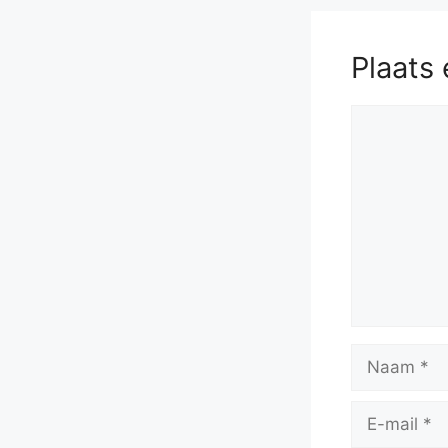
Plaats 
Reactie
Naam
E-
mail