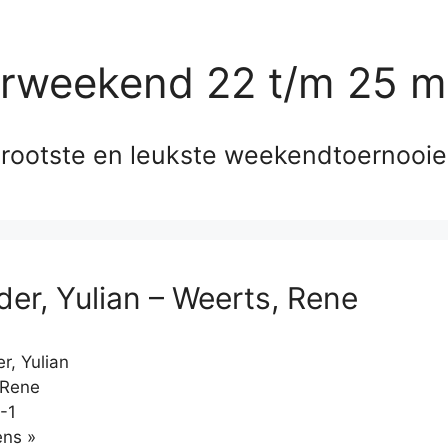
erweekend 22 t/m 25 m
rootste en leukste weekendtoernooi
der, Yulian – Weerts, Rene
r, Yulian
 Rene
-1
Klikken
ns »