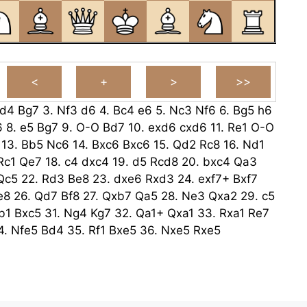
d4
Bg7
3.
Nf3
d6
4.
Bc4
e6
5.
Nc3
Nf6
6.
Bg5
h6
6
8.
e5
Bg7
9.
O-O
Bd7
10.
exd6
cxd6
11.
Re1
O-O
13.
Bb5
Nc6
14.
Bxc6
Bxc6
15.
Qd2
Rc8
16.
Nd1
Rc1
Qe7
18.
c4
dxc4
19.
d5
Rcd8
20.
bxc4
Qa3
Qc5
22.
Rd3
Be8
23.
dxe6
Rxd3
24.
exf7+
Bxf7
e8
26.
Qd7
Bf8
27.
Qxb7
Qa5
28.
Ne3
Qxa2
29.
c5
b1
Bxc5
31.
Ng4
Kg7
32.
Qa1+
Qxa1
33.
Rxa1
Re7
4.
Nfe5
Bd4
35.
Rf1
Bxe5
36.
Nxe5
Rxe5