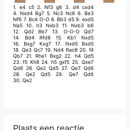
1.
e4
c5
2.
Nf3
g6
3.
d4
cxd4
4.
Nxd4
Bg7
5.
Nc3
Nc6
6.
Be3
Nf6
7.
Bc4
O-O
8.
Bb3
d5
9.
exd5
Na5
10.
h3
Nxb3
11.
Nxb3
b6
12.
Qd2
Bb7
13.
O-O-O
Qd7
14.
Bd4
Rfd8
15.
Kb1
Nxd5
16.
Bxg7
Kxg7
17.
Nxd5
Bxd5
18.
Qe3
Qc7
19.
Nd4
Rac8
20.
f4
Qb7
21.
Rhe1
Bxg2
22.
h4
Qd5
23.
f5
Kh8
24.
h5
gxf5
25.
Qxe7
Qd6
26.
Qe2
Qd5
27.
Qe7
Qd6
28.
Qe2
Qd5
29.
Qe7
Qd6
30.
Qe2
Plaats een reactie