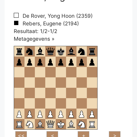
De Rover, Yong Hoon (2359)
Rebers, Eugene (2194)
Resultaat: 1/2-1/2
Klikken
Metagegevens »
om
te
openen.