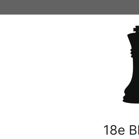
Ga
naar
de
inhoud
18e B