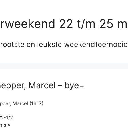
erweekend 22 t/m 25 m
rootste en leukste weekendtoernooi
epper, Marcel – bye=
per, Marcel (1617)
/2-1/2
Klikken
ns »