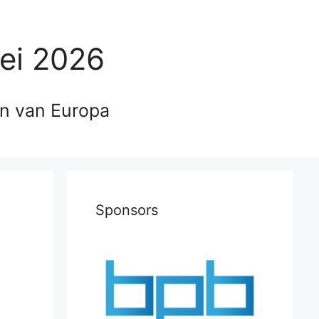
ei 2026
en van Europa
Sponsors