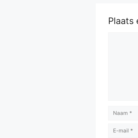
Plaats 
Reactie
Naam
E-
mail