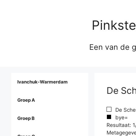
Pinkst
Een van de g
Ivanchuk-Warmerdam
De Sch
Groep A
De Schep
bye=
Groep B
Resultaat: 1
Metagegeve