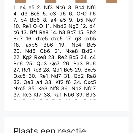
1.
e4
e5
2.
Nf3
Nc6
3.
Bc4
Nf6
4.
d3
Bc5
5.
c3
d6
6.
O-O
h6
7.
b4
Bb6
8.
a4
a5
9.
b5
Ne7
10.
Re1
O-O
11.
Nbd2
Ng6
12.
d4
c6
13.
Bf1
Re8
14.
h3
Bc7
15.
Bb2
Bd7
16.
dxe5
dxe5
17.
g3
cxb5
18.
axb5
Bb6
19.
Nc4
Bc5
20.
Nd6
Qb6
21.
Nxe8
Bxf2+
22.
Kg2
Rxe8
23.
Re2
Bc5
24.
c4
Be6
25.
Qb3
Qc7
26.
Ba3
Bb6
27.
Rc1
Rc8
28.
Qd1
Bc5
29.
Bxc5
Qxc5
30.
Re1
Nd7
31.
Qd2
Ra8
32.
Qe3
a4
33.
Kf2
f6
34.
Qxc5
Nxc5
35.
Ke3
Nf8
36.
Nd2
Nfd7
37.
Rc3
Kf7
38.
Ra1
Nb6
39.
Bd3
Bxh3
40.
Bc2
Be6
41.
Rca3
h5
42.
Bd1
g6
43.
Rc1
Rd8
44.
Rca1
Ke7
45.
Bxa4
Nbxa4
46.
Rxa4
Rd3+
47.
Ke2
Bg4+
48.
Ke1
Nxa4
49.
Rxa4
Rxg3
50.
Ra7
Bc8
51.
c5
Plaats een reactie
Kd8
52.
c6
bxc6
53.
b6
Re3+