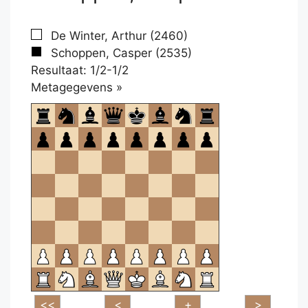
De Winter, Arthur (2460)
Schoppen, Casper (2535)
Resultaat: 1/2-1/2
Klikken
Metagegevens »
om
te
openen.