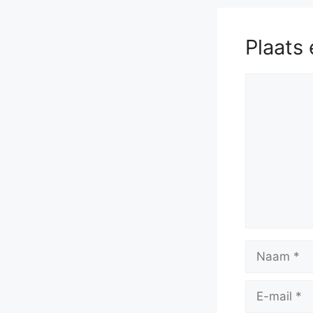
Plaats 
Reactie
Naam
E-
mail