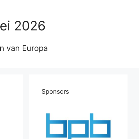
ei 2026
en van Europa
Sponsors