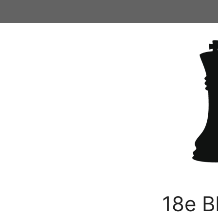
Ga
naar
de
inhoud
18e B