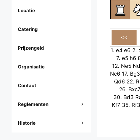
Locatie
Catering
Prijzengeld
1.
e4
e6
2.
7.
e5
h6
12.
Ne5
Nd
Organisatie
Nc6
17.
Bg3
Qd6
22.
R
Contact
26.
Bxc
30.
Bd3
R
Reglementen
Kf7
35.
Rf
Historie