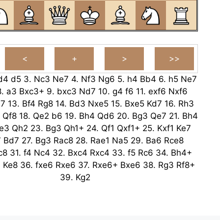
d4
d5
3.
Nc3
Ne7
4.
Nf3
Ng6
5.
h4
Bb4
6.
h5
Ne7
8.
a3
Bxc3+
9.
bxc3
Nd7
10.
g4
f6
11.
exf6
Nxf6
7
13.
Bf4
Rg8
14.
Bd3
Nxe5
15.
Bxe5
Kd7
16.
Rh3
Qf8
18.
Qe2
b6
19.
Bh4
Qd6
20.
Bg3
Qe7
21.
Bh4
e3
Qh2
23.
Bg3
Qh1+
24.
Qf1
Qxf1+
25.
Kxf1
Ke7
7
Bd7
27.
Bg3
Rac8
28.
Rae1
Na5
29.
Ba6
Rce8
c8
31.
f4
Nc4
32.
Bxc4
Rxc4
33.
f5
Rc6
34.
Bh4+
3
Ke8
36.
fxe6
Rxe6
37.
Rxe6+
Bxe6
38.
Rg3
Rf8+
39.
Kg2