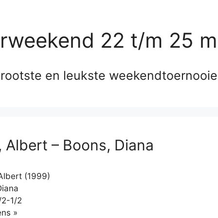
erweekend 22 t/m 25 m
rootste en leukste weekendtoernooi
, Albert – Boons, Diana
Albert (1999)
Diana
/2-1/2
Klikken
ns »