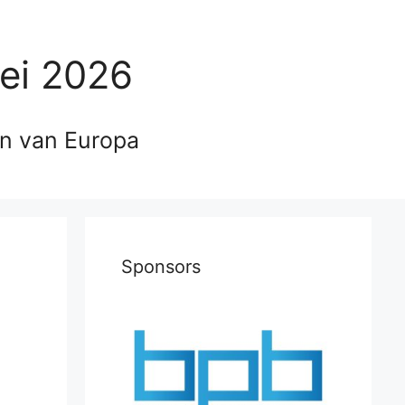
ei 2026
en van Europa
Sponsors