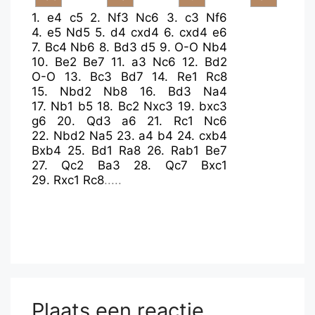
1.
e4
c5
2.
Nf3
Nc6
3.
c3
Nf6
4.
e5
Nd5
5.
d4
cxd4
6.
cxd4
e6
7.
Bc4
Nb6
8.
Bd3
d5
9.
O-O
Nb4
10.
Be2
Be7
11.
a3
Nc6
12.
Bd2
O-O
13.
Bc3
Bd7
14.
Re1
Rc8
15.
Nbd2
Nb8
16.
Bd3
Na4
17.
Nb1
b5
18.
Bc2
Nxc3
19.
bxc3
g6
20.
Qd3
a6
21.
Rc1
Nc6
22.
Nbd2
Na5
23.
a4
b4
24.
cxb4
Bxb4
25.
Bd1
Ra8
26.
Rab1
Be7
27.
Qc2
Ba3
28.
Qc7
Bxc1
29.
Rxc1
Rc8
.....
Plaats een reactie