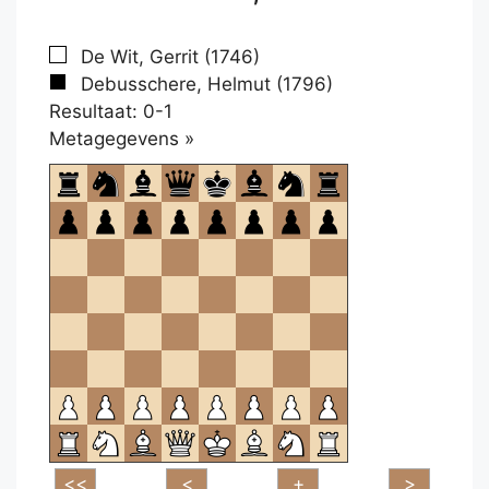
De Wit, Gerrit (1746)
Debusschere, Helmut (1796)
Resultaat: 0-1
Klikken
Metagegevens »
om
te
openen.