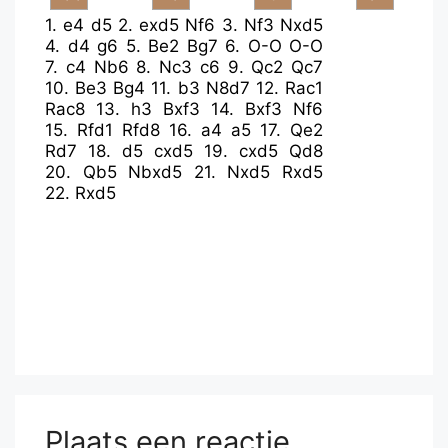
1.
e4
d5
2.
exd5
Nf6
3.
Nf3
Nxd5
4.
d4
g6
5.
Be2
Bg7
6.
O-O
O-O
7.
c4
Nb6
8.
Nc3
c6
9.
Qc2
Qc7
10.
Be3
Bg4
11.
b3
N8d7
12.
Rac1
Rac8
13.
h3
Bxf3
14.
Bxf3
Nf6
15.
Rfd1
Rfd8
16.
a4
a5
17.
Qe2
Rd7
18.
d5
cxd5
19.
cxd5
Qd8
20.
Qb5
Nbxd5
21.
Nxd5
Rxd5
22.
Rxd5
Plaats een reactie