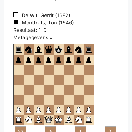
De Wit, Gerrit (1682)
Montforts, Ton (1646)
Resultaat: 1-0
Klikken
Metagegevens »
om
te
openen.