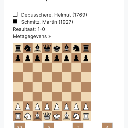
Debusschere, Helmut (1769)
Schmitz, Martin (1927)
Resultaat: 1-0
Klikken
Metagegevens »
om
te
openen.