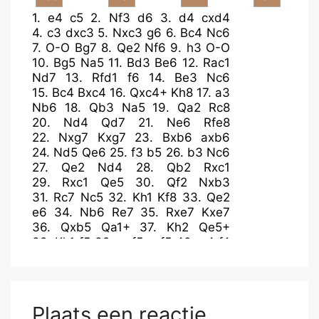
1.
e4
c5
2.
Nf3
d6
3.
d4
cxd4
4.
c3
dxc3
5.
Nxc3
g6
6.
Bc4
Nc6
7.
O-O
Bg7
8.
Qe2
Nf6
9.
h3
O-O
10.
Bg5
Na5
11.
Bd3
Be6
12.
Rac1
Nd7
13.
Rfd1
f6
14.
Be3
Nc6
15.
Bc4
Bxc4
16.
Qxc4+
Kh8
17.
a3
Nb6
18.
Qb3
Na5
19.
Qa2
Rc8
20.
Nd4
Qd7
21.
Ne6
Rfe8
22.
Nxg7
Kxg7
23.
Bxb6
axb6
24.
Nd5
Qe6
25.
f3
b5
26.
b3
Nc6
27.
Qe2
Nd4
28.
Qb2
Rxc1
29.
Rxc1
Qe5
30.
Qf2
Nxb3
31.
Rc7
Nc5
32.
Kh1
Kf8
33.
Qe2
e6
34.
Nb6
Re7
35.
Rxe7
Kxe7
36.
Qxb5
Qa1+
37.
Kh2
Qe5+
38.
Kh1
f5
39.
exf5
gxf5
40.
a4
f4
41.
Nc8+
Kd8
42.
Na7
Qa1+
43.
Kh2
Qxa4
44.
Qb6+
Kd7
45.
Nb5
Qa6
46.
Qc7+
Plaats een reactie