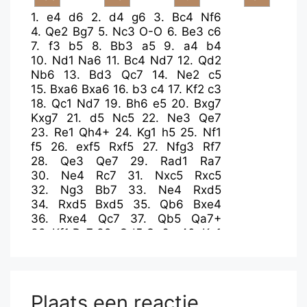
1.
e4
d6
2.
d4
g6
3.
Bc4
Nf6
4.
Qe2
Bg7
5.
Nc3
O-O
6.
Be3
c6
7.
f3
b5
8.
Bb3
a5
9.
a4
b4
10.
Nd1
Na6
11.
Bc4
Nd7
12.
Qd2
Nb6
13.
Bd3
Qc7
14.
Ne2
c5
15.
Bxa6
Bxa6
16.
b3
c4
17.
Kf2
c3
18.
Qc1
Nd7
19.
Bh6
e5
20.
Bxg7
Kxg7
21.
d5
Nc5
22.
Ne3
Qe7
23.
Re1
Qh4+
24.
Kg1
h5
25.
Nf1
f5
26.
exf5
Rxf5
27.
Nfg3
Rf7
28.
Qe3
Qe7
29.
Rad1
Ra7
30.
Ne4
Rc7
31.
Nxc5
Rxc5
32.
Ng3
Bb7
33.
Ne4
Rxd5
34.
Rxd5
Bxd5
35.
Qb6
Bxe4
36.
Rxe4
Qc7
37.
Qb5
Qa7+
38.
Kf1
Rc7
39.
Qd5
Qa6+
40.
Ke1
Qb6
41.
Kf1
Rc5
42.
Qe6
Qc7
43.
h3
Rc6
44.
g4
Qf7
45.
Qxf7+
Kxf7
46.
gxh5
gxh5
47.
Ke2
Kf6
48.
Ke3
d5
Plaats een reactie