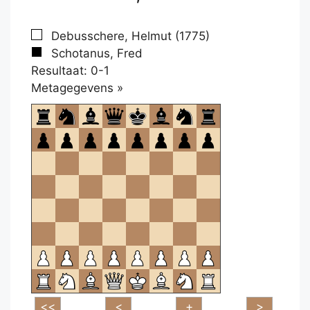
Debusschere, Helmut (1775)
Schotanus, Fred
Resultaat: 0-1
Klikken
Metagegevens »
om
te
openen.