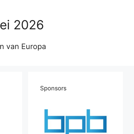
ei 2026
en van Europa
Sponsors