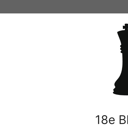
Ga
naar
de
inhoud
18e B