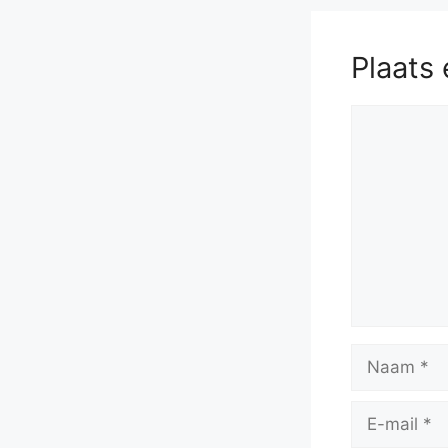
Plaats 
Reactie
Naam
E-
mail