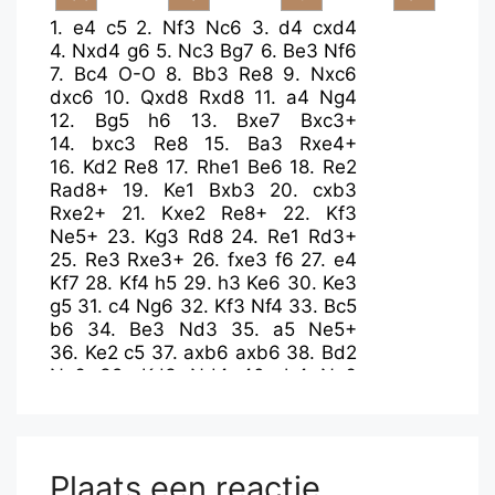
1.
e4
c5
2.
Nf3
Nc6
3.
d4
cxd4
4.
Nxd4
g6
5.
Nc3
Bg7
6.
Be3
Nf6
7.
Bc4
O-O
8.
Bb3
Re8
9.
Nxc6
dxc6
10.
Qxd8
Rxd8
11.
a4
Ng4
12.
Bg5
h6
13.
Bxe7
Bxc3+
14.
bxc3
Re8
15.
Ba3
Rxe4+
16.
Kd2
Re8
17.
Rhe1
Be6
18.
Re2
Rad8+
19.
Ke1
Bxb3
20.
cxb3
Rxe2+
21.
Kxe2
Re8+
22.
Kf3
Ne5+
23.
Kg3
Rd8
24.
Re1
Rd3+
25.
Re3
Rxe3+
26.
fxe3
f6
27.
e4
Kf7
28.
Kf4
h5
29.
h3
Ke6
30.
Ke3
g5
31.
c4
Ng6
32.
Kf3
Nf4
33.
Bc5
b6
34.
Be3
Nd3
35.
a5
Ne5+
36.
Ke2
c5
37.
axb6
axb6
38.
Bd2
Nc6
39.
Kd3
Nd4
40.
b4
Nc6
41.
bxc5
bxc5
42.
Be3
Ne5+
43.
Kc3
Kd6
44.
Bf2
Nd7
Plaats een reactie