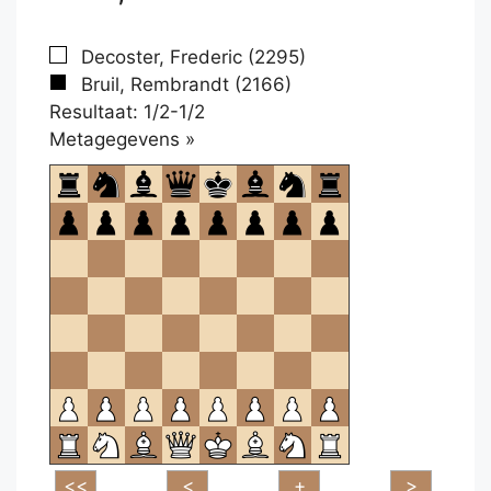
Decoster, Frederic (2295)
Bruil, Rembrandt (2166)
Resultaat: 1/2-1/2
Klikken
Metagegevens »
om
te
openen.