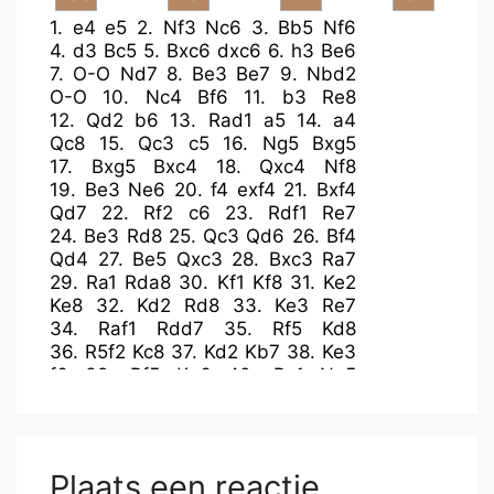
1.
e4
e5
2.
Nf3
Nc6
3.
Bb5
Nf6
4.
d3
Bc5
5.
Bxc6
dxc6
6.
h3
Be6
7.
O-O
Nd7
8.
Be3
Be7
9.
Nbd2
O-O
10.
Nc4
Bf6
11.
b3
Re8
12.
Qd2
b6
13.
Rad1
a5
14.
a4
Qc8
15.
Qc3
c5
16.
Ng5
Bxg5
17.
Bxg5
Bxc4
18.
Qxc4
Nf8
19.
Be3
Ne6
20.
f4
exf4
21.
Bxf4
Qd7
22.
Rf2
c6
23.
Rdf1
Re7
24.
Be3
Rd8
25.
Qc3
Qd6
26.
Bf4
Qd4
27.
Be5
Qxc3
28.
Bxc3
Ra7
29.
Ra1
Rda8
30.
Kf1
Kf8
31.
Ke2
Ke8
32.
Kd2
Rd8
33.
Ke3
Re7
34.
Raf1
Rdd7
35.
Rf5
Kd8
36.
R5f2
Kc8
37.
Kd2
Kb7
38.
Ke3
f6
39.
Rf5
Ka6
40.
Ra1
Ng5
41.
Raf1
Re8
42.
R5f4
h6
43.
Ra1
Rde7
44.
Kd2
Nf7
45.
Kc1
Nd6
46.
Kb2
Kb7
47.
g4
Rh8
48.
Rg1
Ka6
49.
Rff1
Nf7
50.
h4
Kb7
Plaats een reactie
51.
Rf5
Ra8
52.
Bd2
Nd6
53.
Rff1