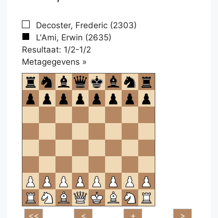
Decoster, Frederic (2303)
L'Ami, Erwin (2635)
Resultaat: 1/2-1/2
Klikken
Metagegevens »
om
te
openen.