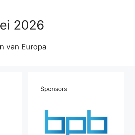
ei 2026
en van Europa
Sponsors