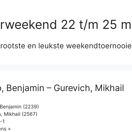
erweekend 22 t/m 25 m
rootste en leukste weekendtoernooi
, Benjamin – Gurevich, Mikhail
Benjamin (2239)
, Mikhail (2567)
-1
Klikken
ns »