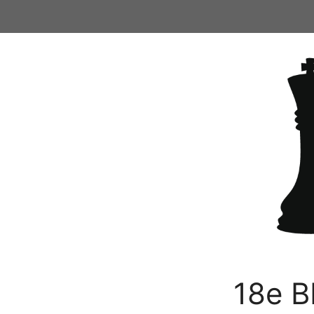
Ga
naar
de
inhoud
18e B