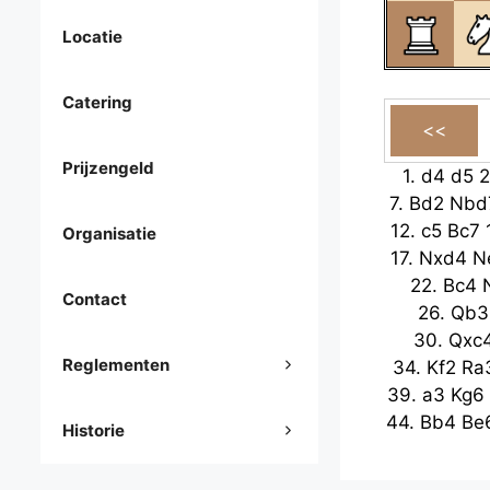
Locatie
Catering
Prijzengeld
1.
d4
d5
2
7.
Bd2
Nbd
12.
c5
Bc7
Organisatie
17.
Nxd4
N
22.
Bc4
Contact
26.
Qb3
30.
Qxc
Reglementen
34.
Kf2
Ra
39.
a3
Kg6
44.
Bb4
Be
Historie
49.
Be1
Rx
Bd5
54.
Kd