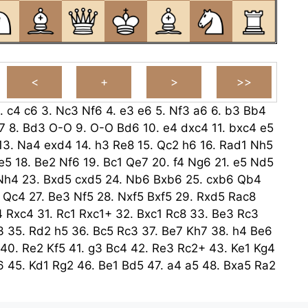
.
c4
c6
3.
Nc3
Nf6
4.
e3
e6
5.
Nf3
a6
6.
b3
Bb4
7
8.
Bd3
O-O
9.
O-O
Bd6
10.
e4
dxc4
11.
bxc4
e5
13.
Na4
exd4
14.
h3
Re8
15.
Qc2
h6
16.
Rad1
Nh5
e5
18.
Be2
Nf6
19.
Bc1
Qe7
20.
f4
Ng6
21.
e5
Nd5
Nh4
23.
Bxd5
cxd5
24.
Nb6
Bxb6
25.
cxb6
Qb4
Qc4
27.
Be3
Nf5
28.
Nxf5
Bxf5
29.
Rxd5
Rac8
4
Rxc4
31.
Rc1
Rxc1+
32.
Bxc1
Rc8
33.
Be3
Rc3
3
35.
Rd2
h5
36.
Bc5
Rc3
37.
Be7
Kh7
38.
h4
Be6
40.
Re2
Kf5
41.
g3
Bc4
42.
Re3
Rc2+
43.
Ke1
Kg4
6
45.
Kd1
Rg2
46.
Be1
Bd5
47.
a4
a5
48.
Bxa5
Ra2
a4
50.
Rd3
Bf3+
51.
Kd2
Ra2+
52.
Kc3
Ra1
53.
Re3
4
Be6
55.
Kc5
Rd1
56.
Bc3
g6
57.
Kb4
Kh3
58.
Kc5