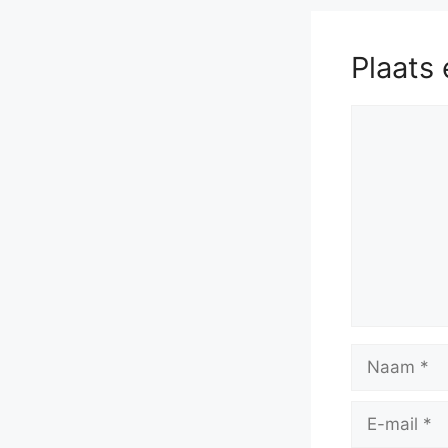
Kg2
59
63.
Be1
Rd
Plaats 
Rx
Reactie
Naam
E-
mail