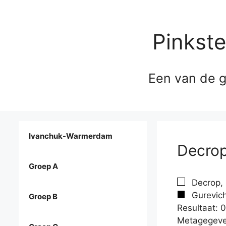
Pinkst
Een van de g
Ivanchuk-Warmerdam
Decrop
Groep A
Decrop, 
Gurevich
Groep B
Resultaat: 0
Metagegeve