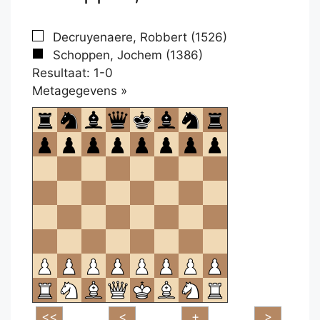
Decruyenaere, Robbert (1526)
Schoppen, Jochem (1386)
Resultaat: 1-0
Klikken
Metagegevens »
om
te
openen.