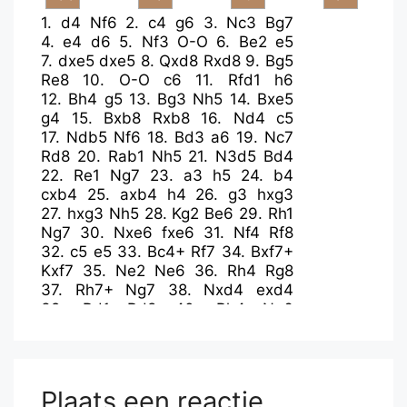
1.
d4
Nf6
2.
c4
g6
3.
Nc3
Bg7
4.
e4
d6
5.
Nf3
O-O
6.
Be2
e5
7.
dxe5
dxe5
8.
Qxd8
Rxd8
9.
Bg5
Re8
10.
O-O
c6
11.
Rfd1
h6
12.
Bh4
g5
13.
Bg3
Nh5
14.
Bxe5
g4
15.
Bxb8
Rxb8
16.
Nd4
c5
17.
Ndb5
Nf6
18.
Bd3
a6
19.
Nc7
Rd8
20.
Rab1
Nh5
21.
N3d5
Bd4
22.
Re1
Ng7
23.
a3
h5
24.
b4
cxb4
25.
axb4
h4
26.
g3
hxg3
27.
hxg3
Nh5
28.
Kg2
Be6
29.
Rh1
Ng7
30.
Nxe6
fxe6
31.
Nf4
Rf8
32.
c5
e5
33.
Bc4+
Rf7
34.
Bxf7+
Kxf7
35.
Ne2
Ne6
36.
Rh4
Rg8
37.
Rh7+
Ng7
38.
Nxd4
exd4
39.
Rd1
Rd8
40.
Rh4
Ne6
41.
Rxg4
Nc7
42.
e5
d3
43.
Rc4
Nb5
44.
f4
Na3
45.
Rc3
Nc2
46.
Kf2
Nxb4
47.
Rb3
a5
48.
Ke1
Rd4
49.
Kd2
a4
50.
Ra3
Re4
Plaats een reactie
51.
Rxa4