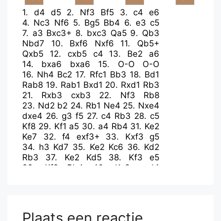
1.
d4
d5
2.
Nf3
Bf5
3.
c4
e6
4.
Nc3
Nf6
5.
Bg5
Bb4
6.
e3
c5
7.
a3
Bxc3+
8.
bxc3
Qa5
9.
Qb3
Nbd7
10.
Bxf6
Nxf6
11.
Qb5+
Qxb5
12.
cxb5
c4
13.
Be2
a6
14.
bxa6
bxa6
15.
O-O
O-O
16.
Nh4
Bc2
17.
Rfc1
Bb3
18.
Bd1
Rab8
19.
Rab1
Bxd1
20.
Rxd1
Rb3
21.
Rxb3
cxb3
22.
Nf3
Rb8
23.
Nd2
b2
24.
Rb1
Ne4
25.
Nxe4
dxe4
26.
g3
f5
27.
c4
Rb3
28.
c5
Kf8
29.
Kf1
a5
30.
a4
Rb4
31.
Ke2
Ke7
32.
f4
exf3+
33.
Kxf3
g5
34.
h3
Kd7
35.
Ke2
Kc6
36.
Kd2
Rb3
37.
Ke2
Kd5
38.
Kf3
e5
39.
Kf2
Rb4
40.
Ke2
exd4
41.
exd4
Kxd4
42.
c6
Kc3
43.
Rd1
Rc4
44.
Rd3+
Kc2
45.
Rd2+
Kb1
46.
Rd5
Ka1
47.
Rd1+
b1=Q
48.
Rxb1+
Kxb1
49.
Kf3
Rxc6
Plaats een reactie
50.
h4
Rc3+
51.
Kf2
g4
52.
h5