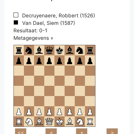
Decruyenaere, Robbert (1526)
Van Dael, Siem (1587)
Resultaat: 0-1
Klikken
Metagegevens »
om
te
openen.