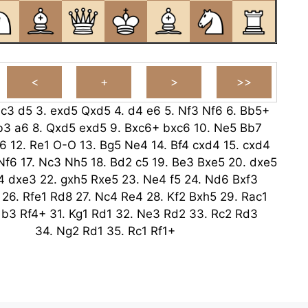
.
c3
d5
3.
exd5
Qxd5
4.
d4
e6
5.
Nf3
Nf6
6.
Bb5+
b3
a6
8.
Qxd5
exd5
9.
Bxc6+
bxc6
10.
Ne5
Bb7
6
12.
Re1
O-O
13.
Bg5
Ne4
14.
Bf4
cxd4
15.
cxd4
Nf6
17.
Nc3
Nh5
18.
Bd2
c5
19.
Be3
Bxe5
20.
dxe5
4
dxe3
22.
gxh5
Rxe5
23.
Ne4
f5
24.
Nd6
Bxf3
26.
Rfe1
Rd8
27.
Nc4
Re4
28.
Kf2
Bxh5
29.
Rac1
.
b3
Rf4+
31.
Kg1
Rd1
32.
Ne3
Rd2
33.
Rc2
Rd3
34.
Ng2
Rd1
35.
Rc1
Rf1+