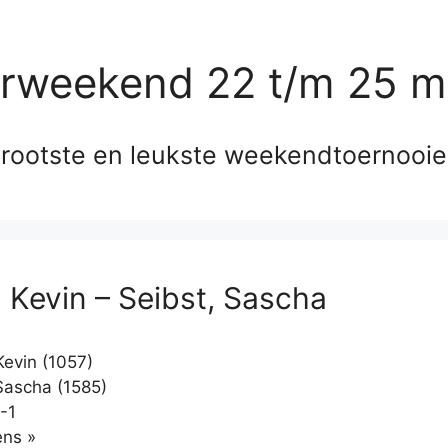
erweekend 22 t/m 25 m
rootste en leukste weekendtoernooi
, Kevin – Seibst, Sascha
Kevin (1057)
Sascha (1585)
-1
Klikken
ns »