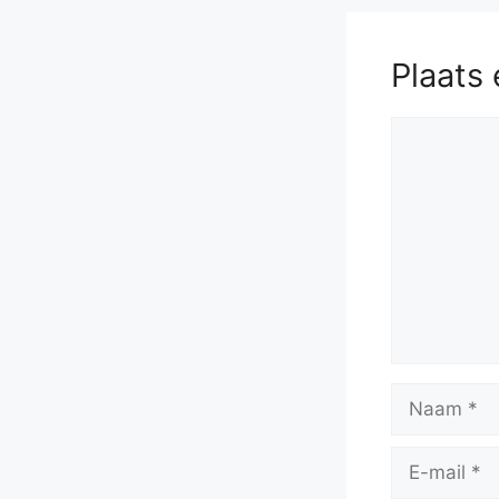
Plaats 
Reactie
Naam
E-
mail