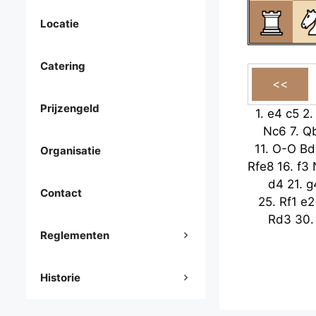
Locatie
Catering
Prijzengeld
1.
e4
c5
2
Nc6
7.
Q
11.
O-O
Bd
Organisatie
Rfe8
16.
f3
d4
21.
g
Contact
25.
Rf1
e2
Rd3
30
Reglementen
Historie