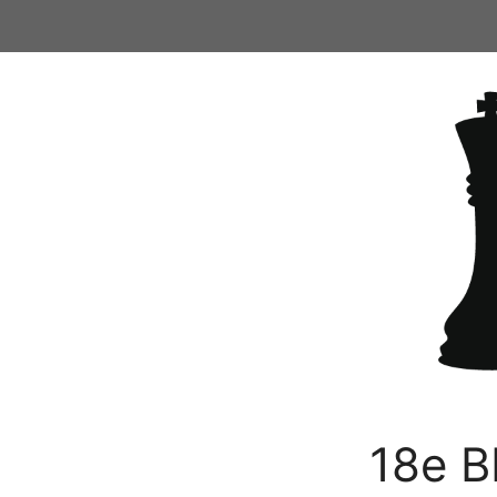
Ga
naar
de
inhoud
18e B