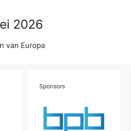
ei 2026
en van Europa
Sponsors