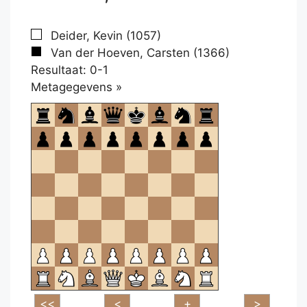
Deider, Kevin (1057)
Van der Hoeven, Carsten (1366)
Resultaat: 0-1
Klikken
Metagegevens »
om
te
openen.