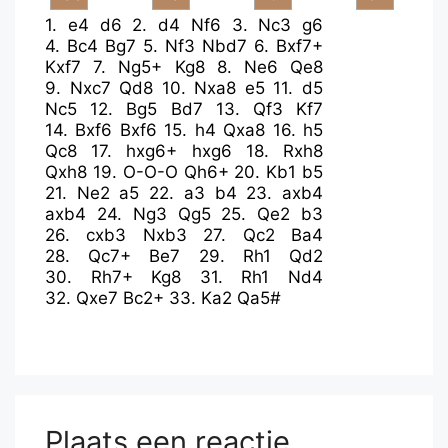
1.
e4
d6
2.
d4
Nf6
3.
Nc3
g6
4.
Bc4
Bg7
5.
Nf3
Nbd7
6.
Bxf7+
Kxf7
7.
Ng5+
Kg8
8.
Ne6
Qe8
9.
Nxc7
Qd8
10.
Nxa8
e5
11.
d5
Nc5
12.
Bg5
Bd7
13.
Qf3
Kf7
14.
Bxf6
Bxf6
15.
h4
Qxa8
16.
h5
Qc8
17.
hxg6+
hxg6
18.
Rxh8
Qxh8
19.
O-O-O
Qh6+
20.
Kb1
b5
21.
Ne2
a5
22.
a3
b4
23.
axb4
axb4
24.
Ng3
Qg5
25.
Qe2
b3
26.
cxb3
Nxb3
27.
Qc2
Ba4
28.
Qc7+
Be7
29.
Rh1
Qd2
30.
Rh7+
Kg8
31.
Rh1
Nd4
32.
Qxe7
Bc2+
33.
Ka2
Qa5#
Plaats een reactie