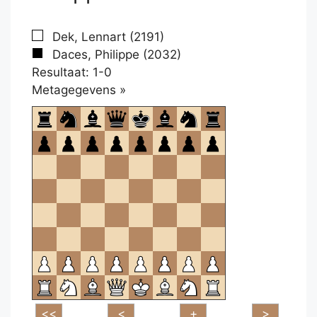
Dek, Lennart (2191)
Daces, Philippe (2032)
Resultaat: 1-0
Klikken
Metagegevens »
om
te
openen.