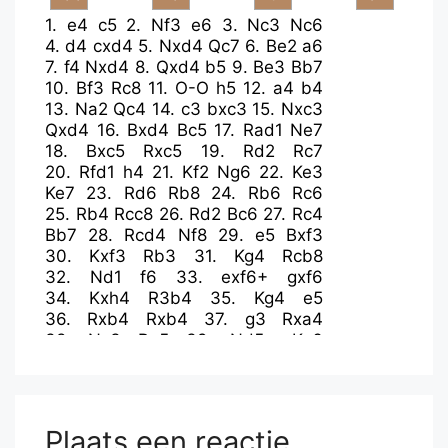
1.
e4
c5
2.
Nf3
e6
3.
Nc3
Nc6
4.
d4
cxd4
5.
Nxd4
Qc7
6.
Be2
a6
7.
f4
Nxd4
8.
Qxd4
b5
9.
Be3
Bb7
10.
Bf3
Rc8
11.
O-O
h5
12.
a4
b4
13.
Na2
Qc4
14.
c3
bxc3
15.
Nxc3
Qxd4
16.
Bxd4
Bc5
17.
Rad1
Ne7
18.
Bxc5
Rxc5
19.
Rd2
Rc7
20.
Rfd1
h4
21.
Kf2
Ng6
22.
Ke3
Ke7
23.
Rd6
Rb8
24.
Rb6
Rc6
25.
Rb4
Rcc8
26.
Rd2
Bc6
27.
Rc4
Bb7
28.
Rcd4
Nf8
29.
e5
Bxf3
30.
Kxf3
Rb3
31.
Kg4
Rcb8
32.
Nd1
f6
33.
exf6+
gxf6
34.
Kxh4
R3b4
35.
Kg4
e5
36.
Rxb4
Rxb4
37.
g3
Rxa4
38.
Nc3
Ra5
39.
Nd5+
Ke6
40.
f5+
Kf7
41.
h4
Ra4+
42.
Kf3
Ra5
43.
g4
Ra4
44.
Nb6
Rb4
45.
Nxd7
Nxd7
46.
Rxd7+
Ke8
47.
Ra7
Rxb2
Plaats een reactie