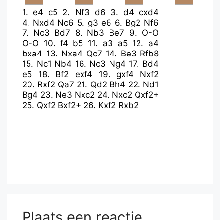
1.
e4
c5
2.
Nf3
d6
3.
d4
cxd4
4.
Nxd4
Nc6
5.
g3
e6
6.
Bg2
Nf6
7.
Nc3
Bd7
8.
Nb3
Be7
9.
O-O
O-O
10.
f4
b5
11.
a3
a5
12.
a4
bxa4
13.
Nxa4
Qc7
14.
Be3
Rfb8
15.
Nc1
Nb4
16.
Nc3
Ng4
17.
Bd4
e5
18.
Bf2
exf4
19.
gxf4
Nxf2
20.
Rxf2
Qa7
21.
Qd2
Bh4
22.
Nd1
Bg4
23.
Ne3
Nxc2
24.
Nxc2
Qxf2+
25.
Qxf2
Bxf2+
26.
Kxf2
Rxb2
Plaats een reactie