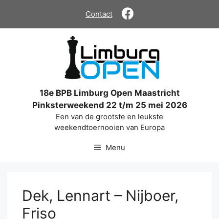
Ga
Contact
naar
de
inhoud
18e BPB Limburg Open Maastricht
Pinksterweekend 22 t/m 25 mei 2026
Een van de grootste en leukste
weekendtoernooien van Europa
Menu
Dek, Lennart – Nijboer,
Friso