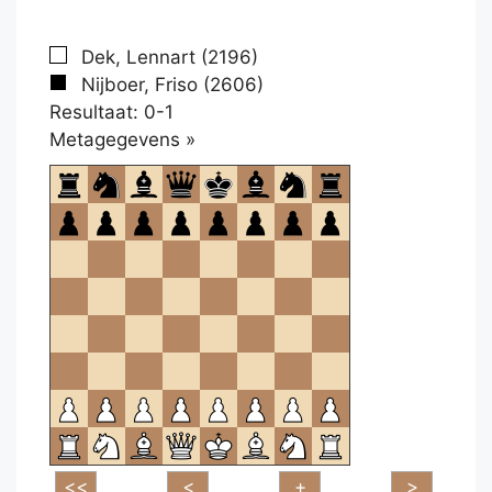
Dek, Lennart (2196)
Nijboer, Friso (2606)
Resultaat: 0-1
Klikken
Metagegevens »
om
te
openen.