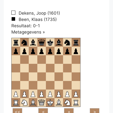
Dekens, Joop (1601)
Been, Klaas (1735)
Resultaat: 0-1
Klikken
Metagegevens »
om
te
openen.