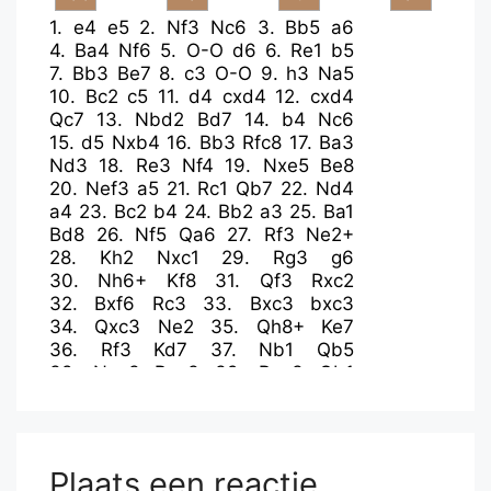
1.
e4
e5
2.
Nf3
Nc6
3.
Bb5
a6
4.
Ba4
Nf6
5.
O-O
d6
6.
Re1
b5
7.
Bb3
Be7
8.
c3
O-O
9.
h3
Na5
10.
Bc2
c5
11.
d4
cxd4
12.
cxd4
Qc7
13.
Nbd2
Bd7
14.
b4
Nc6
15.
d5
Nxb4
16.
Bb3
Rfc8
17.
Ba3
Nd3
18.
Re3
Nf4
19.
Nxe5
Be8
20.
Nef3
a5
21.
Rc1
Qb7
22.
Nd4
a4
23.
Bc2
b4
24.
Bb2
a3
25.
Ba1
Bd8
26.
Nf5
Qa6
27.
Rf3
Ne2+
28.
Kh2
Nxc1
29.
Rg3
g6
30.
Nh6+
Kf8
31.
Qf3
Rxc2
32.
Bxf6
Rc3
33.
Bxc3
bxc3
34.
Qxc3
Ne2
35.
Qh8+
Ke7
36.
Rf3
Kd7
37.
Nb1
Qb5
38.
Nxa3
Rxa3
39.
Rxa3
Qb1
40.
h4
Qg1+
41.
Kh3
Qh1+
42.
Kg4
Qxh4+
43.
Kf3
Ng1+
44.
Ke3
Qxh6+
45.
Kd3
Qc1
46.
Ra7+
Bc7
47.
Ra8
Qb1+
48.
Ke3
Bb8
49.
Kf4
Plaats een reactie
Qc1+
50.
Kg4
h5+
51.
Kg3
Qb1