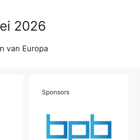
ei 2026
en van Europa
Sponsors