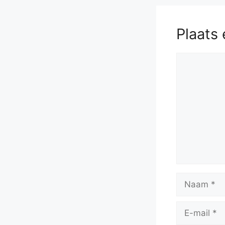
Plaats 
Reactie
Naam
E-
mail