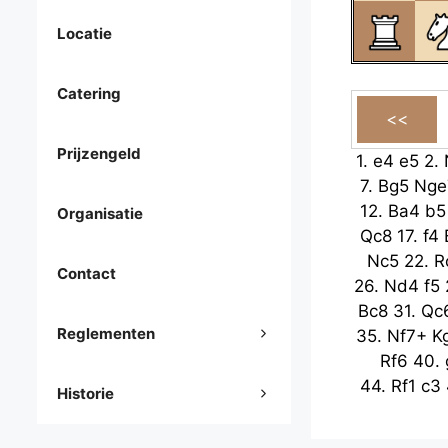
Locatie
Catering
Prijzengeld
1.
e4
e5
2.
7.
Bg5
Nge
12.
Ba4
b5
Organisatie
Qc8
17.
f4
Nc5
22.
R
Contact
26.
Nd4
f5
Bc8
31.
Qc
Reglementen
35.
Nf7+
K
Rf6
40.
44.
Rf1
c3
Historie
Rxf5
49.