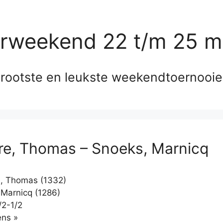
erweekend 22 t/m 25 m
rootste en leukste weekendtoernooi
e, Thomas – Snoeks, Marnicq
, Thomas (1332)
Marnicq (1286)
/2-1/2
Klikken
ns »