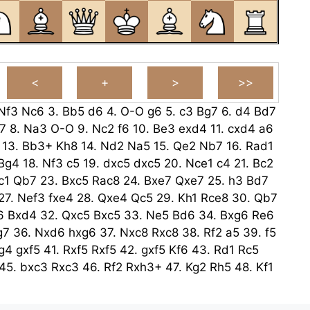
Nf3
Nc6
3.
Bb5
d6
4.
O-O
g6
5.
c3
Bg7
6.
d4
Bd7
7
8.
Na3
O-O
9.
Nc2
f6
10.
Be3
exd4
11.
cxd4
a6
13.
Bb3+
Kh8
14.
Nd2
Na5
15.
Qe2
Nb7
16.
Rad1
Bg4
18.
Nf3
c5
19.
dxc5
dxc5
20.
Nce1
c4
21.
Bc2
c1
Qb7
23.
Bxc5
Rac8
24.
Bxe7
Qxe7
25.
h3
Bd7
27.
Nef3
fxe4
28.
Qxe4
Qc5
29.
Kh1
Rce8
30.
Qb7
6
Bxd4
32.
Qxc5
Bxc5
33.
Ne5
Bd6
34.
Bxg6
Re6
g7
36.
Nxd6
hxg6
37.
Nxc8
Rxc8
38.
Rf2
a5
39.
f5
g4
gxf5
41.
Rxf5
Rxf5
42.
gxf5
Kf6
43.
Rd1
Rc5
45.
bxc3
Rxc3
46.
Rf2
Rxh3+
47.
Kg2
Rh5
48.
Kf1
Rxf5+
Kxf5
50.
Ke2
Ke4
51.
Kd2
Kd4
52.
Kc2
Kc4
53.
a3
Kd4
54.
Kb3
Kc5
55.
Kc3
Kd5