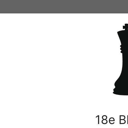
Ga
naar
de
inhoud
18e B