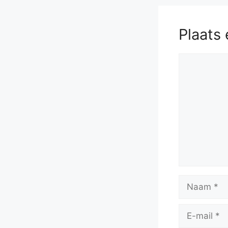
Plaats 
Reactie
Naam
E-
mail