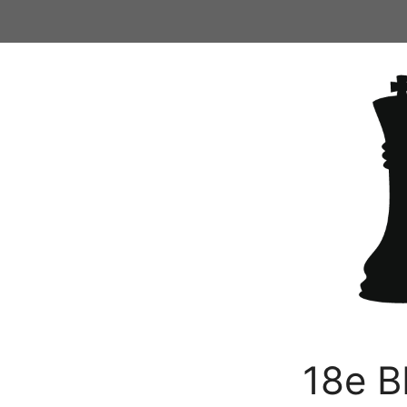
Ga
naar
de
inhoud
18e B