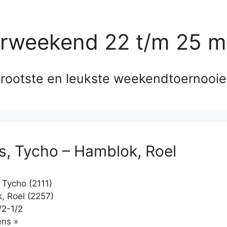
erweekend 22 t/m 25 m
rootste en leukste weekendtoernooi
is, Tycho – Hamblok, Roel
 Tycho (2111)
 Roel (2257)
/2-1/2
Klikken
ns »