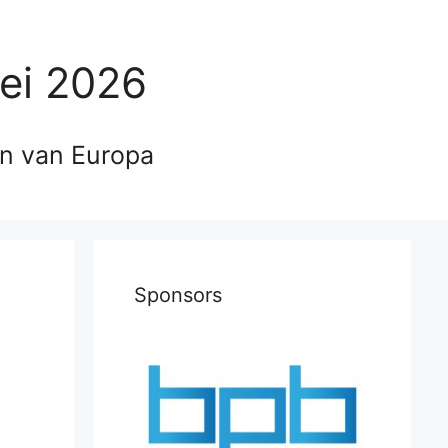
ei 2026
en van Europa
Sponsors