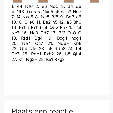
1.
e4
Nf6
2.
e5
Nd5
3.
d4
d6
4.
Nf3
dxe5
5.
Nxe5
c6
6.
c3
Nd7
7.
f4
Nxe5
8.
fxe5
Bf5
9.
Bd3
g6
10.
O-O
e6
11.
Be2
h5
12.
a3
Bh6
13.
Bxh6
Rxh6
14.
Qd2
Rh7
15.
c4
Ne7
16.
Nc3
Qd7
17.
Bf3
O-O-O
18.
Rfd1
Bg4
19.
Bxg4
hxg4
20.
Ne4
Qc7
21.
Nd6+
Kb8
22.
Qf4
Nf5
23.
c5
Rdh8
24.
b4
Qe7
25.
Rdb1
Rxh2
26.
b5
Qh4
27.
Kf1
Ng3+
28.
Ke1
Rxg2
Plaats een reactie