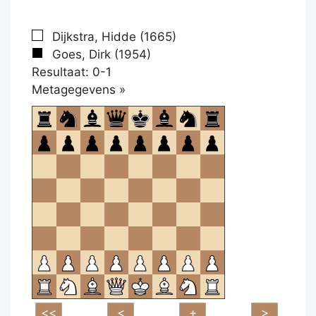
Dijkstra, Hidde (1665)
Goes, Dirk (1954)
Resultaat: 0-1
Klikken
Metagegevens »
om
te
openen.