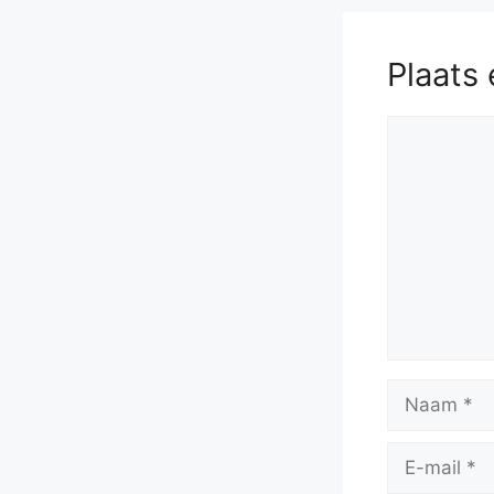
Plaats 
Reactie
Naam
E-
mail