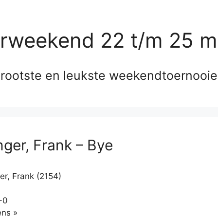
erweekend 22 t/m 25 m
rootste en leukste weekendtoernooi
nger, Frank – Bye
er, Frank (2154)
-0
Klikken
ns »