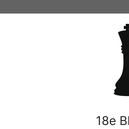
Ga
naar
de
inhoud
18e B