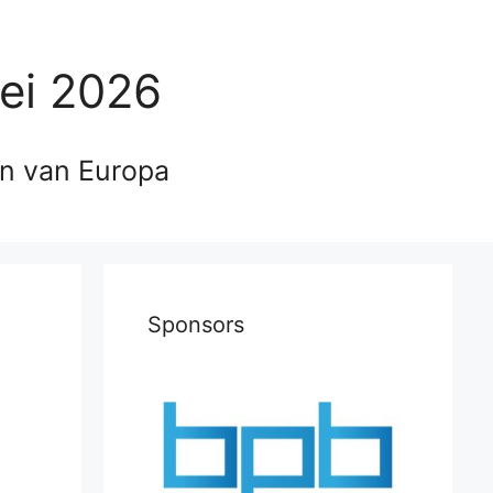
ei 2026
en van Europa
Sponsors